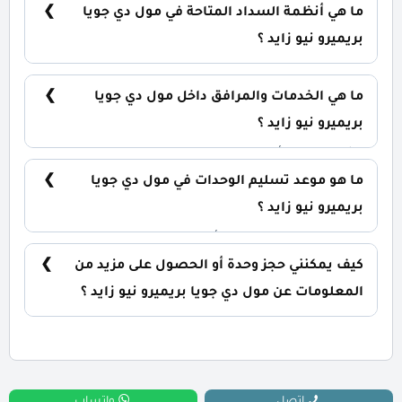
الوحدة والمساحة، كما أن الأسعار قابلة للتغيير حسب
ما هي أنظمة السداد المتاحة في مول دي جويا
تطورات السوق.
بريميرو نيو زايد ؟
يمكنك حجز وحدتك بدفع مقدم 15% فقط، كما يتم
تقسيط الباقي على فترة تصل إلي 10 سنوات بدون أي
ما هي الخدمات والمرافق داخل مول دي جويا
فوائد.
بريميرو نيو زايد ؟
يشمل المول أنظمة ذكية، سلالم ومصاعد بانورامية،
أسرع مولدات كهربائية وإطفاء حرائق، جراجات واسعة،
ما هو موعد تسليم الوحدات في مول دي جويا
وحراسات أمنية مشددة.
بريميرو نيو زايد ؟
يتم تسليم الوحدات خلال أربع سنوات من تاريخ التعاقد.
كيف يمكنني حجز وحدة أو الحصول على مزيد من
المعلومات عن مول دي جويا بريميرو نيو زايد ؟
📞 يمكنك التواصل معنا عبر الرقم: 01060626827