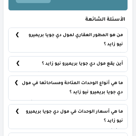
الأسئلة الشائعة
من هو المطور العقاري لمول دي جويا بريميرو
نيو زايد ؟
شركة تاج مصر Taj Misr Developments.
أين يقع مول دي جويا بريميرو نيو زايد ؟
يقع مول دي جويا بريميرو في قلب مدينة الشيخ زايد
الجديدة بالكيلو 43 على طريق القاهرة الاسكندرية
ما هي أنواع الوحدات المتاحة ومساحاتها في مول
الصحراوي.
دي جويا بريميرو نيو زايد ؟
يضم المول مجموعة متنوعة من الوحدات الاستثمارية،
تشمل: محلات تجارية: تبدأ من 28 متر² مكاتب إدارية: تبدأ
ما هي أسعار الوحدات في مول دي جويا بريميرو
من 35 متر²
نيو زايد ؟
تبدأ الأسعار من 7,875,000 جنيه وتختلف حسب نوع