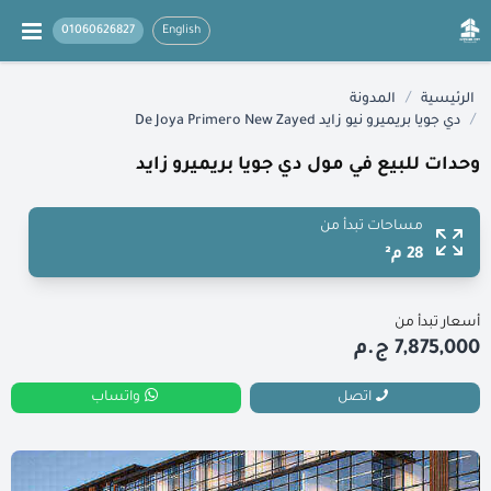
01060626827
English
/
الرئيسية
المدونة
/
دي جويا بريميرو نيو زايد De Joya Primero New Zayed
وحدات للبيع في مول دي جويا بريميرو زايد
مساحات تبدأ من
28 م²
أسعار تبدأ من
7,875,000 ج.م
اتصل
واتساب