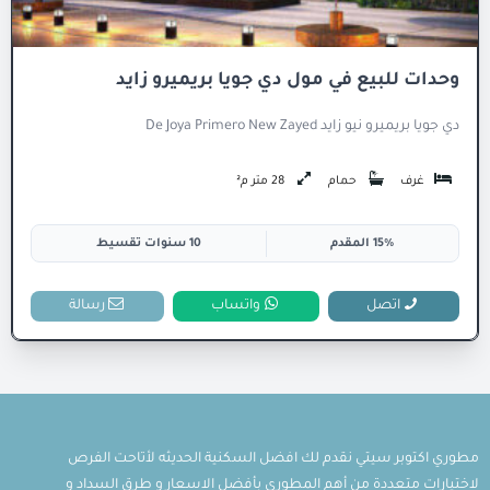
وحدات للبيع في مول دي جويا بريميرو زايد
دي جويا بريميرو نيو زايد De Joya Primero New Zayed
غرف
حمام
28 متر م²
15% المقدم
10 سنوات تقسيط
اتصل
واتساب
رسالة
مطوري اكتوبر سيتي نقدم لك افضل السكنية الحديثه لأتاحت الفرص
لاختيارات متعددة من أهم المطوري بأفضل الاسعار و طرق السداد و