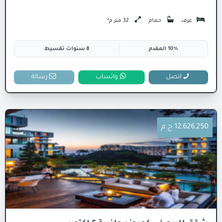
غرف
حمام
32 متر م²
10% المقدم
8 سنوات تقسيط
اتصل
واتساب
رسالة
12,626,250 ج.م