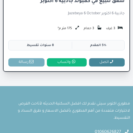
شقق للبيع في كمبوند جاذبية 6 اكتوبر
جاذبية 6 اكتوبر Jazebeya 6 October
3 غرف
3 حمام
175 متر م²
5% المقدم
8 سنوات تقسيط
اتصل
واتساب
رسالة
مطوري اكتوبر سيتي نقدم لك افضل السكنية الحديثه لأتاحت الفرص
لاختيارات متعددة من أهم المطوري بأفضل الاسعار و طرق السداد و
التقسيط.
01060626827