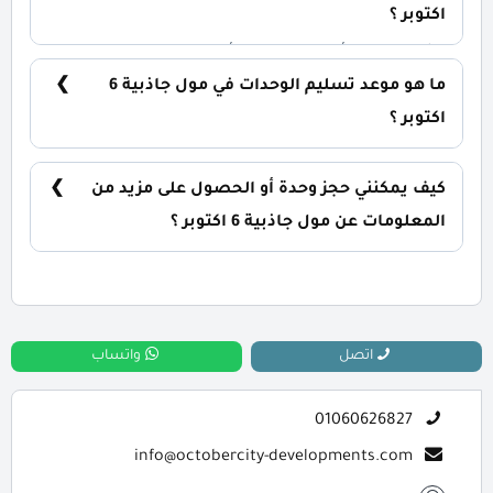
اكتوبر ؟
يشمل المول أنظمة سمارت، أسرع خدمات إنترنت،
أنظمة إطفاء مباشر للحرائق، مصاعد وسلالم كهربائية
ما هو موعد تسليم الوحدات في مول جاذبية 6
سريعة ،حراسات أمنية مشددة.
اكتوبر ؟
يتم تسليم الوحدات خلال 3,5 سنوات من تاريخ التعاقد.
كيف يمكنني حجز وحدة أو الحصول على مزيد من
المعلومات عن مول جاذبية 6 اكتوبر ؟
📞 يمكنك التواصل معنا عبر الرقم: 01060626827
اتصل
واتساب
01060626827
info@octobercity-developments.com