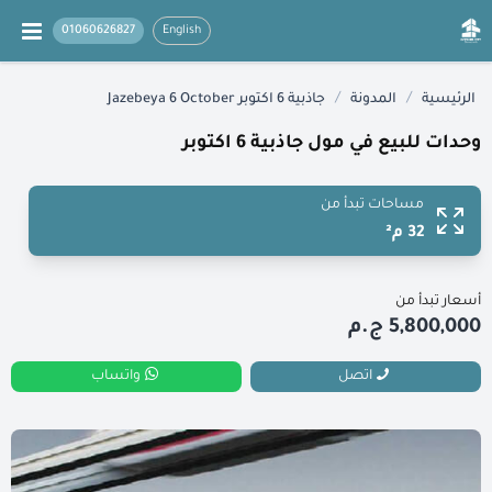
01060626827
English
/
/
الرئيسية
المدونة
جاذبية 6 اكتوبر Jazebeya 6 October
وحدات للبيع في مول جاذبية 6 اكتوبر
مساحات تبدأ من
32 م²
أسعار تبدأ من
5,800,000 ج.م
اتصل
واتساب