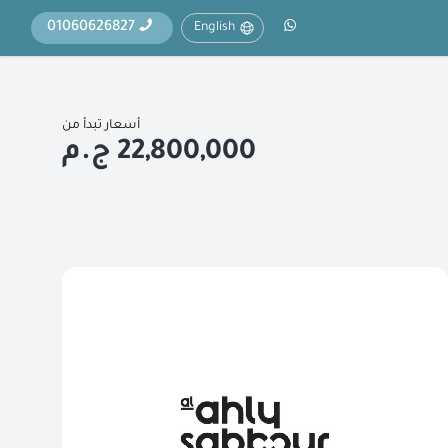
01060626827
English
أسعار تبدأ من
22,800,000 ج.م