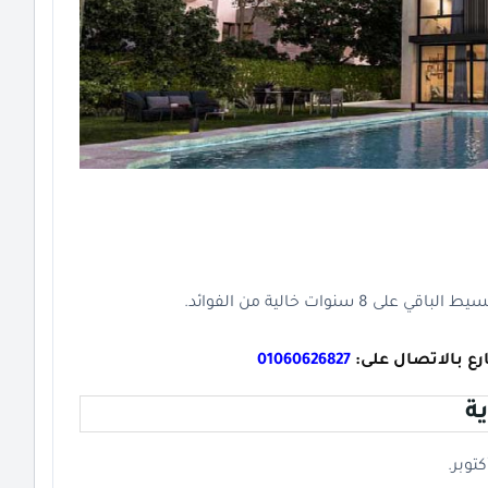
رع بالاتصال على:
01060626827
ة
توبر.