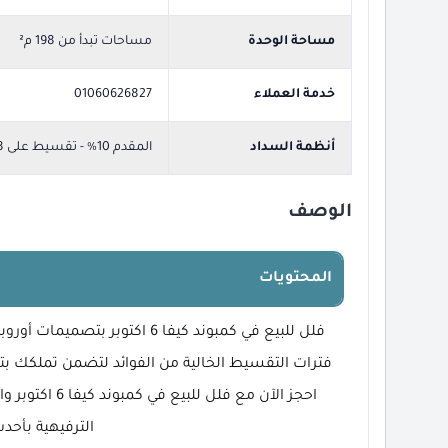
مساحة الوحدة
مساحات تبدأ من 198 م²
خدمة العملاء
01060626827
أنظمة السداد
المقدم 10% - تقسيط على 8
الوصف
المحتويات
فلل للبيع في كمبوند كيفا 6 اكت
فترات التقسيط الخالية من الفوائد لتضمن تملكك بت
احجز الآن مع ف
الترفيهية بأحدث