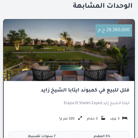
الوحدات المشابهة
28,380,000 ج.م
فلل للبيع في كمبوند ايتابا الشيخ زايد
ايتابا الشيخ زايد Etapa El Sheikh Zayed
3 غرف
3 حمام
320 متر م²
5% المقدم
7 سنوات تقسيط