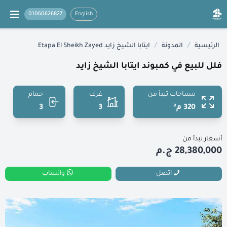
01060626827
English
/
/
الرئيسية
المدونة
ايتابا الشيخ زايد Etapa El Sheikh Zayed
فلل للبيع في كمبوند ايتابا الشيخ زايد
مساحات تبدأ من
غرف
حمام
320 م²
3
3
أسعار تبدأ من
28,380,000 ج.م
اتصل
واتساب