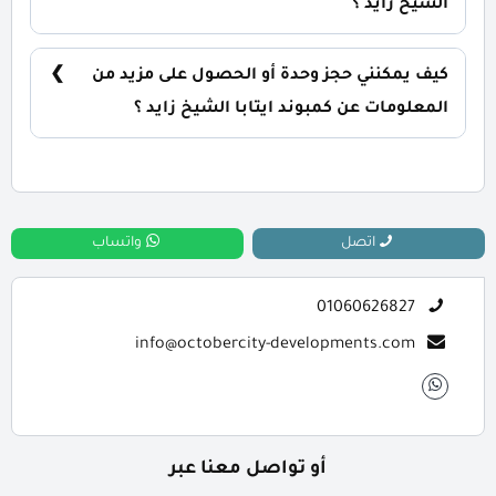
الشيخ زايد ؟
يتم تسليم الوحدات بصورة فورية من تاريخ التعاقد، مع
إمكانية التسليم نصف تشطيب أو تشطيب كامل حسب
كيف يمكنني حجز وحدة أو الحصول على مزيد من
رغبة العميل.
المعلومات عن كمبوند ايتابا الشيخ زايد ؟
📞 يمكنك التواصل معنا عبر الرقم: 01060626827
اتصل
واتساب
01060626827
info@octobercity-developments.com
أو تواصل معنا عبر