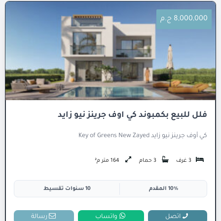
8,000,000 ج.م
فلل للبيع بكمبوند كي اوف جرينز نيو زايد
كي أوف جرينز نيو زايد Key of Greens New Zayed
3 غرف
3 حمام
164 متر م²
10% المقدم
10 سنوات تقسيط
اتصل
واتساب
رسالة