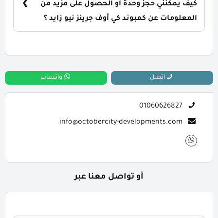
كيف يمكنني حجز وحدة أو الحصول على مزيد من
حسب رغبة العميل.
المعلومات عن كمبوند كي أوف جرينز نيو زايد ؟
📞 يمكنك التواصل معنا عبر الرقم: 01060626827
اتصل
واتساب
01060626827
info@octobercity-developments.com
أو تواصل معنا عبر