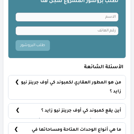
لطلب بروشور المشروع سجل هنا
طلب البروشور
الأسئلة الشائعة
من هو المطور العقاري لكمبوند كي أوف جرينز نيو
زايد ؟
شركة تبارك للتطوير العقاري Tabarak Developments
TBK.
أين يقع كمبوند كي أوف جرينز نيو زايد ؟
يقع كمبوند كي أوف جرينز في قلب نيو زايد أمام مطار
سفنكس الدولي مباشرةً.
ما هي أنواع الوحدات المتاحة ومساحاتها في