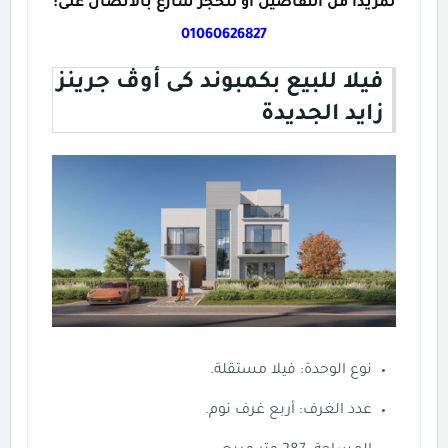
لمزيداً من التفاصيل أو للحجز سارع بالاتصال على:
01060626827
فيلا للبيع بكمبوند كى أوڤ جرينز
زايد الجديدة
نوع الوحدة: فيلا مستقلة.
عدد الغرف: أربع غرف نوم.