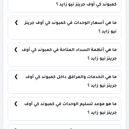
كمبوند كي أوف جرينز نيو زايد ؟
يضم الكمبوند مجموعة متنوعة من الوحدات السكنية،
تشمل: تاون هاوس: تبدأ من 164 متر² توين هاوس: تبدأ
ما هي أسعار الوحدات في كمبوند كي أوف جرينز
من 232 متر² فلل مستقلة: تبدأ من 287 متر²
نيو زايد ؟
تبدأ الأسعار من 8,000,000 جنيه وتختلف حسب نوع
الوحدة والمساحة، كما أن الأسعار قابلة للتغيير حسب
ما هي أنظمة السداد المتاحة في كمبوند كي أوف
تطورات السوق.
جرينز نيو زايد ؟
يمكنك حجز وحدتك بدفع مقدم 10% فقط، كما يتم
تقسيط الباقي على فترة تصل إلي 10 سنوات بدون أي
ما هي الخدمات والمرافق داخل كمبوند كي أوف
فوائد.
جرينز نيو زايد ؟
يشمل الكمبوند مساحات خضراء واسعة، بحيرات
صناعية، نادي اجتماعي، مناطق ترفيهية للأطفال،
ما هو موعد تسليم الوحدات في كمبوند كي أوف
حمامات سباحة، ومناطق تجارية.
جرينز نيو زايد ؟
يتم تسليم الوحدات خلال أربع سنوات من تاريخ التعاقد،
مع إمكانية التسليم نصف تشطيب أو تشطيب كامل