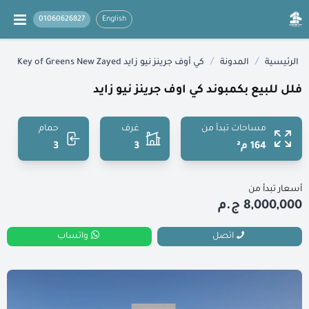
01060626827
English
/
/
الرئيسية
المدونة
كي أوف جرينز نيو زايد Key of Greens New Zayed
فلل للبيع بكمبوند كي اوف جرينز نيو زايد
مساحات تبدأ من
غرف
حمام
164 م²
3
3
أسعار تبدأ من
8,000,000 ج.م
اتصل
واتساب