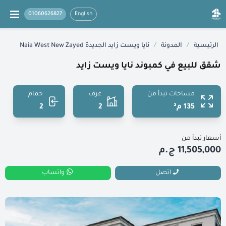
01060626827
English
/
/
الرئيسية
المدونة
نايا ويست زايد الجديدة Naia West New Zayed
شقق للبيع في كمبوند نايا ويست زايد
مساحات تبدأ من
غرف
حمام
135 م²
2
2
أسعار تبدأ من
11,505,000 ج.م
اتصل
واتساب