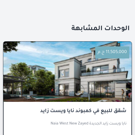
الوحدات المشابهة
11,505,000 ج.م
شقق للبيع في كمبوند نايا ويست زايد
نايا ويست زايد الجديدة Naia West New Zayed