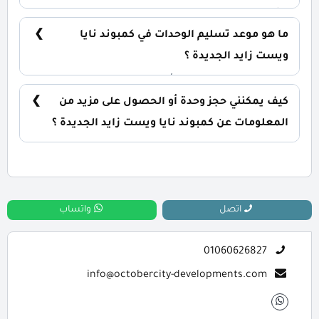
يشمل الكمبوند مساحات خضراء واسعة، بحيرات
صناعية، نادي اجتماعي، مناطق ترفيهية للأطفال،
ما هو موعد تسليم الوحدات في كمبوند نايا
حمامات سباحة، ومناطق تجارية.
ويست زايد الجديدة ؟
يتم تسليم الوحدات خلال أربع سنوات من تاريخ التعاقد،
مع إمكانية التسليم نصف تشطيب أو تشطيب كامل
كيف يمكنني حجز وحدة أو الحصول على مزيد من
حسب رغبة العميل.
المعلومات عن كمبوند نايا ويست زايد الجديدة ؟
📞 يمكنك التواصل معنا عبر الرقم: 01060626827
اتصل
واتساب
01060626827
info@octobercity-developments.com