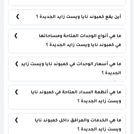
شركة نايا للتطوير العقاري Naia Developments.
أين يقع كمبوند نايا ويست زايد الجديدة ؟
يقع كمبوند نايا ويست في قلب مدينة زايد الجديدة علي
طريق الاسكندرية/ الصحراوي.
ما هي أنواع الوحدات المتاحة ومساحاتها
في كمبوند نايا ويست زايد الجديدة ؟
يضم الكمبوند مجموعة متنوعة من الوحدات السكنية،
تشمل: شقق سكنية: تبدأ من 135 متر² تاون هاوس: تبدأ
ما هي أسعار الوحدات في كمبوند نايا ويست زايد
من 195 متر² توين هاوس: تبدأ من 255 متر² فلل مستقلة:
تبدأ من 385 متر²
الجديدة ؟
تبدأ الأسعار من 11,505,000 جنيه وتختلف حسب نوع
الوحدة والمساحة، كما أن الأسعار قابلة للتغيير حسب
ما هي أنظمة السداد المتاحة في كمبوند نايا
تطورات السوق.
ويست زايد الجديدة ؟
يمكنك حجز وحدتك بدفع مقدم 5% فقط، مع تقسيط
الباقي على 12 سنة بدون فوائد.
ما هي الخدمات والمرافق داخل كمبوند نايا
ويست زايد الجديدة ؟