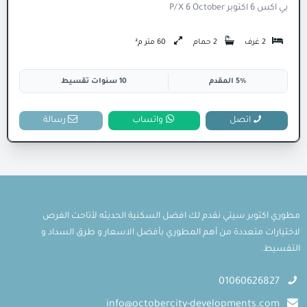
بي اكس 6 اكتوبر P/X 6 October
2 غرف
2 حمام
60 متر م²
5% المقدم
10 سنوات تقسيط
اتصل
واتساب
رسالة
مطوري اكتوبر سيتي نقدم لك افضل السكنية الحديثه لأتاحت الفرص
لاختيارات متعددة من أهم المطوري بأفضل الاسعار و طرق السداد و
التقسيط.
01060626827
info@octobercity-developments.com