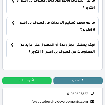
ما هي الخدمات والمرافق داخل كمبوند بي اكس 6
اكتوبر ؟
يشمل الكمبوند فندقين عالميين، مدارس دولية، خدمات
طبية على أعلي مستوي ،نادي رياضي ،منطقة تجارية
ما هو موعد تسليم الوحدات في كمبوند بي اكس
متكاملة.
6 اكتوبر ؟
يتم تسليم الوحدات خلال أربع سنوات من تاريخ التعاقد،
مع إمكانية التسليم نصف تشطيب أو تشطيب كامل
كيف يمكنني حجز وحدة أو الحصول على مزيد من
حسب رغبة العميل.
المعلومات عن كمبوند بي اكس 6 اكتوبر ؟
📞 يمكنك التواصل معنا عبر الرقم: 01060626827
اتصل
واتساب
01060626827
info@octobercity-developments.com