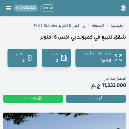
01060626827
English
/
/
الرئيسية
المدونة
بي اكس 6 اكتوبر P/X 6 October
شقق للبيع في كمبوند بي اكس 6 اكتوبر
مساحات تبدأ من
غرف
حمام
60 م²
2
2
أسعار تبدأ من
11,332,000 ج.م
اتصل
واتساب