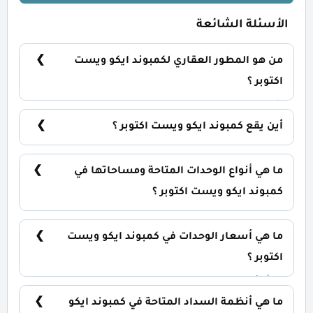
الأسئلة الشائعة
من هو المطور العقاري لكمبوند ايكو ويست
اكتوبر ؟
شركة نيو سيتي للتطوير العقاري New City
Developments.
أين يقع كمبوند ايكو ويست اكتوبر ؟
يقع كمبوند ايكو ويست في قلب مدينة السادس من
أكتوبر أمام مول مصر بصورة مباشرة.
ما هي أنواع الوحدات المتاحة ومساحاتها في
كمبوند ايكو ويست اكتوبر ؟
يضم الكمبوند مجموعة متنوعة من الوحدات السكنية،
تشمل: شقق سكنية: تبدأ من 80 متر² بنتهاوس: تبدأ من
ما هي أسعار الوحدات في كمبوند ايكو ويست
110 متر²
اكتوبر ؟
تبدأ الأسعار من 3,850,000 جنيه وتختلف حسب نوع
الوحدة والمساحة. الأسعار قابلة للتغيير حسب تطورات
ما هي أنظمة السداد المتاحة في كمبوند ايكو
السوق.