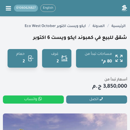
01060626827
English
/
/
الرئيسية
المدونة
ايكو ويست اكتوبر Eco West October
شقق للبيع في كمبوند ايكو ويست 6 اكتوبر
مساحات تبدأ من
غرف
حمام
80 م²
2
2
أسعار تبدأ من
3,850,000 ج.م
اتصل
واتساب