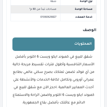
نوع الوحدة
شقة
مساحة الوحدة
مساحات تبدأ من 80 م²
خدمة العملاء
01060626827
الوصف
المحتويات
شقق للبيع في كمبوند ايكو ويست 6 اكتوبر بأفضل
الأسعار التنافسية وأطول فترات تقسيط مريحة خالية
من أي فوائد تضمن تملكك بصرح سكني عالمي بطابع
عمراني أوروبي وتكامل لكافة الخدمات والأنشطة علي
أحدث المعايير العالمية ،احجز الآن مع شقق للبيع في
كمبوند ايكو ويست 6 اكتوبر واضمن الراحة والاستمتاع
الدائم مع عائلتك بأفضل بقاع الجمهورية.