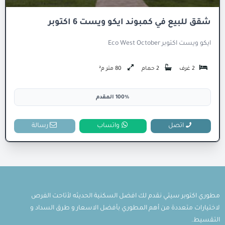
شقق للبيع في كمبوند ايكو ويست 6 اكتوبر
ايكو ويست اكتوبر Eco West October
2 غرف
2 حمام
80 متر م²
100% المقدم
اتصل
واتساب
رسالة
مطوري اكتوبر سيتي نقدم لك افضل السكنية الحديثه لأتاحت الفرص
لاختيارات متعددة من أهم المطوري بأفضل الاسعار و طرق السداد و
التقسيط.