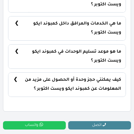
ويست اكتوبر ؟
يمكنك حجز وحدتك بدفع 100% مقدم للحجز (كاش)
كذلك يمتاز النظام بالخلو من أي فوائد.
ما هي الخدمات والمرافق داخل كمبوند ايكو
ويست اكتوبر ؟
يشمل الكمبوند مساحات خضراء واسعة، بحيرات
صناعية، نادي اجتماعي، مناطق ترفيهية للأطفال،
ما هو موعد تسليم الوحدات في كمبوند ايكو
حمامات سباحة، ومناطق تجارية.
ويست اكتوبر ؟
يتم تسليم الوحدات خلال سنتين من تاريخ التعاقد، مع
إمكانية التسليم نصف تشطيب أو تشطيب كامل حسب
كيف يمكنني حجز وحدة أو الحصول على مزيد من
رغبة العميل.
المعلومات عن كمبوند ايكو ويست اكتوبر ؟
📞 يمكنك التواصل معنا عبر الرقم: 01060626827
اتصل
واتساب