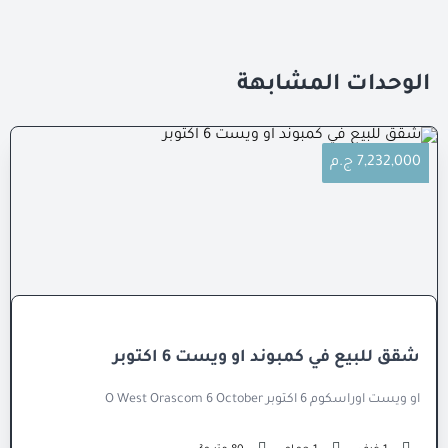
الوحدات المشابهة
7,232,000 ج.م
شقق للبيع في كمبوند او ويست 6 اكتوبر
او ويست اوراسكوم 6 اكتوبر O West Orascom 6 October