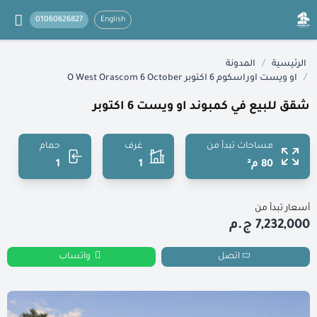
01060626827
English
/
الرئيسية
المدونة
/
او ويست اوراسكوم 6 اكتوبر O West Orascom 6 October
شقق للبيع في كمبوند او ويست 6 اكتوبر
مساحات تبدأ من
غرف
حمام
80 م²
1
1
أسعار تبدأ من
7,232,000 ج.م
اتصل
واتساب