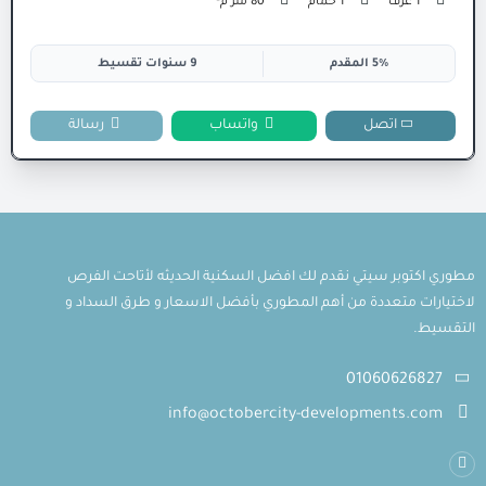
1 غرف
1 حمام
80 متر م²
5% المقدم
9 سنوات تقسيط
اتصل
واتساب
رسالة
مطوري اكتوبر سيتي نقدم لك افضل السكنية الحديثه لأتاحت الفرص
لاختيارات متعددة من أهم المطوري بأفضل الاسعار و طرق السداد و
التقسيط.
01060626827
info@octobercity-developments.com