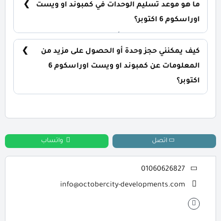
ما هو موعد تسليم الوحدات في كمبوند او ويست
اوراسكوم 6 اكتوبر؟
يتم تسليم الوحدات خلال أربع سنوات من تاريخ التعاقد،
مع إمكانية التسليم نصف تشطيب أو تشطيب كامل
كيف يمكنني حجز وحدة أو الحصول على مزيد من
حسب رغبة العميل.
المعلومات عن كمبوند او ويست اوراسكوم 6
اكتوبر؟
📞 يمكنك التواصل معنا عبر الرقم: 01060626827
اتصل
واتساب
01060626827
info@octobercity-developments.com