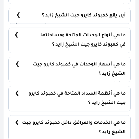
شركة إعمار مصر للتنمية العقارية Emaar Misr
Developments.
أين يقع كمبوند كايرو جيت الشيخ زايد ؟
يقع كمبوند كايرو جيت في قلب مدينة الشيخ زايد تحديداً
علي طريق القاهرة/ الاسكندرية الصحراوي.
ما هي أنواع الوحدات المتاحة ومساحاتها
في كمبوند كايرو جيت الشيخ زايد ؟
يضم الكمبوند مجموعة متنوعة من الوحدات السكنية،
تشمل: شقق سكنية: تبدأ من 154 متر² فلل مستقلة:
ما هي أسعار الوحدات في كمبوند كايرو جيت
تبدأ من 289 متر²
الشيخ زايد ؟
تبدأ الأسعار من 10,000,000 جنيه وتختلف حسب نوع
الوحدة والمساحة، كما أن الأسعار قابلة للتغيير حسب
ما هي أنظمة السداد المتاحة في كمبوند كايرو
تطورات السوق.
جيت الشيخ زايد ؟
يمكنك حجز وحدتك بدفع مقدم 5% فقط، مع تقسيط
الباقي على 7 سنوات بدون فوائد.
ما هي الخدمات والمرافق داخل كمبوند كايرو جيت
الشيخ زايد ؟