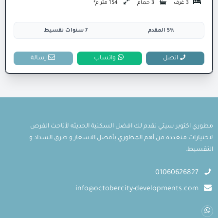
3 غرف
3 حمام
154 متر م²
5% المقدم
7 سنوات تقسيط
اتصل
واتساب
رسالة
مطوري اكتوبر سيتي نقدم لك افضل السكنية الحديثه لأتاحت الفرص
لاختيارات متعددة من أهم المطوري بأفضل الاسعار و طرق السداد و
التقسيط.
01060626827
info@octobercity-developments.com