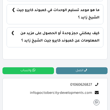
يشمل الكمبوند مساحات خضراء واسعة، بحيرات
صناعية، نادي اجتماعي، مناطق ترفيهية للأطفال،
ما هو موعد تسليم الوحدات في كمبوند كايرو جيت
حمامات سباحة، ومناطق تجارية.
الشيخ زايد ؟
يتم تسليم الوحدات خلال 3,5 سنوات من تاريخ التعاقد،
مع إمكانية التسليم نصف تشطيب أو تشطيب كامل
كيف يمكنني حجز وحدة أو الحصول على مزيد من
حسب رغبة العميل.
المعلومات عن كمبوند كايرو جيت الشيخ زايد ؟
📞 يمكنك التواصل معنا عبر الرقم: 01060626827
اتصل
واتساب
01060626827
info@octobercity-developments.com