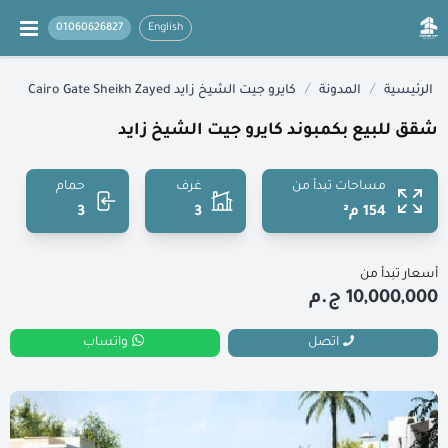
01060626827
English
/
/
الرئيسية
المدونة
كايرو جيت الشيخ زايد Cairo Gate Sheikh Zayed
شقق للبيع بكمبوند كايرو جيت الشيخ زايد
مساحات تبدأ من
غرف
حمام
154 م²
3
3
أسعار تبدأ من
10,000,000 ج.م
اتصل
واتساب