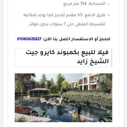
المساحة: 154 متر مربع
طرق الدفع: 5% مقدم للحجز كما يوجد إمكانية
لتقسيط المتبقي حتي 7 سنوات بدون فوائد.
للحجز أو الاستفسار اتصل بنا الآن:
01060626827
فيلا للبيع بكمبوند كايرو جيت
الشيخ زايد