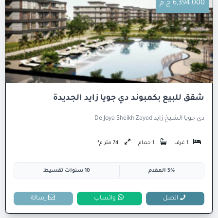
6,394,000 ج.م
شقق للبيع بكمبوند دي جويا زايد الجديدة
دي جويا الشيخ زايد De Joya Sheikh Zayed
1 غرف
1 حمام
74 متر م²
5% المقدم
10 سنوات تقسيط
اتصل
واتساب
رسالة