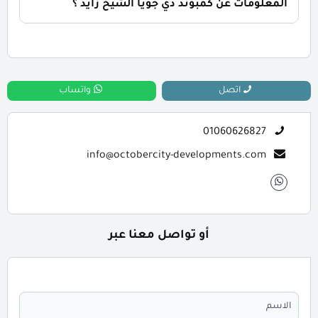
المعلومات عن كمبوند دي جويا الشيخ زايد ؟
📞 يمكنك التواصل معنا عبر الرقم: 01060626827
اتصل
واتساب
01060626827
info@octobercity-developments.com
أو تواصل معنا عبر