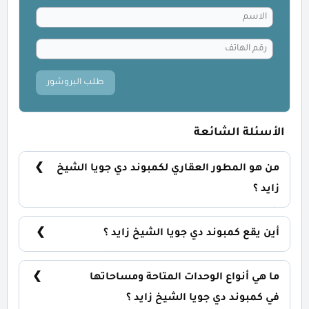
طلب البروشور
الأسئلة الشائعة
من هو المطور العقاري لكمبوند دي جويا الشيخ
زايد ؟
شركة تاج مصر Taj Misr Developments.
أين يقع كمبوند دي جويا الشيخ زايد ؟
يقع كمبوند دي جويا في قلب مدينة الشيخ زايد الجديدة
بمسافة ثلاث دقائق من مطار سفنكس الدولي.
ما هي أنواع الوحدات المتاحة ومساحاتها
في كمبوند دي جويا الشيخ زايد ؟