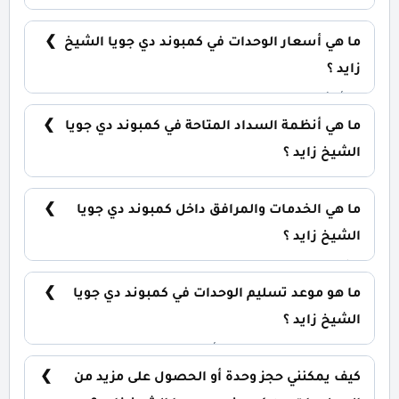
يضم الكمبوند مجموعة متنوعة من الوحدات السكنية،
تشمل: شقق سكنية: تبدأ من 74 متر² دوبلكس: تبدأ من
ما هي أسعار الوحدات في كمبوند دي جويا الشيخ
282 متر² توين هاوس: تبدأ من 250 متر² فلل مستقلة:
تبدأ من 302 متر²
زايد ؟
تبدأ الأسعار من 6,394,000 جنيه وتختلف حسب نوع
الوحدة والمساحة، كما أن الأسعار قابلة للتغيير حسب
ما هي أنظمة السداد المتاحة في كمبوند دي جويا
تطورات السوق.
الشيخ زايد ؟
يمكنك حجز وحدتك بمقدم حجز 5% فقط ،مع تقسيط
المبلغ على فترة تصل إلي 10 سنوات بدون أي فوائد.
ما هي الخدمات والمرافق داخل كمبوند دي جويا
الشيخ زايد ؟
يشمل الكمبوند مساحات خضراء واسعة، بحيرات
صناعية، نادي اجتماعي، مناطق ترفيهية للأطفال،
ما هو موعد تسليم الوحدات في كمبوند دي جويا
حمامات سباحة، ومناطق تجارية.
الشيخ زايد ؟
يتم تسليم الوحدات خلال أربع سنوات من تاريخ التعاقد،
مع إمكانية التسليم نصف تشطيب أو تشطيب كامل
كيف يمكنني حجز وحدة أو الحصول على مزيد من
حسب رغبة العميل.