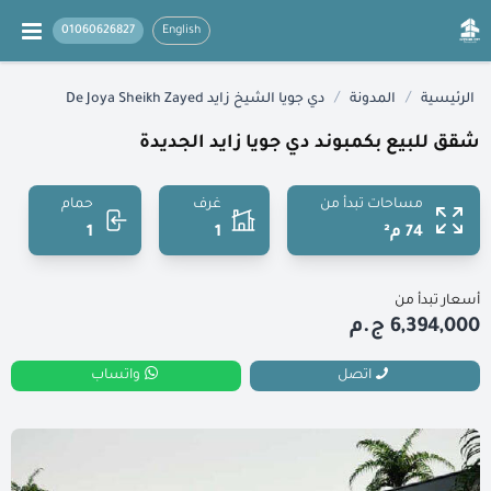
01060626827
English
/
/
الرئيسية
المدونة
دي جويا الشيخ زايد De Joya Sheikh Zayed
شقق للبيع بكمبوند دي جويا زايد الجديدة
مساحات تبدأ من
غرف
حمام
74 م²
1
1
أسعار تبدأ من
6,394,000 ج.م
اتصل
واتساب