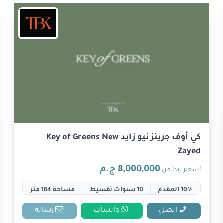
كي أوف جرينز نيو زايد Key of Greens New
Zayed
8,000,000 ج.م
أسعار تبدأ من
10% المقدم
10 سنوات تقسيط
مساحة 164 متر
اتصل
واتساب
رسالة