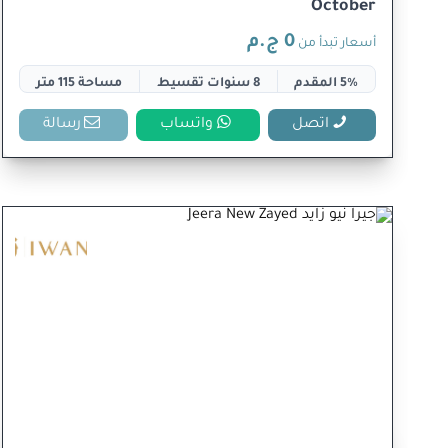
October
0 ج.م
أسعار تبدأ من
5% المقدم
8 سنوات تقسيط
مساحة 115 متر
اتصل
واتساب
رسالة