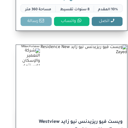
10% المقدم
8 سنوات تقسيط
مساحة 360 متر
اتصل
واتساب
رسالة
ويست فيو ريزيدنس نيو زايد Westview