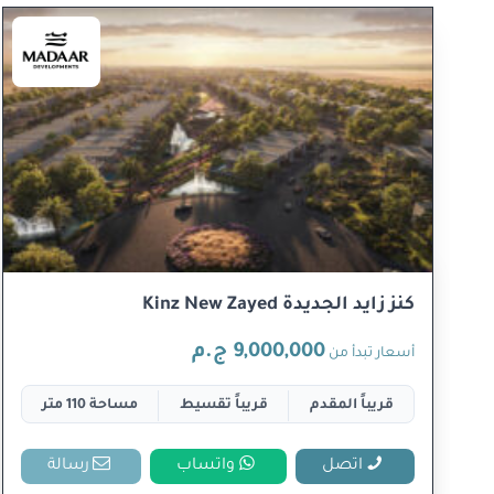
كنز زايد الجديدة Kinz New Zayed
9,000,000 ج.م
أسعار تبدأ من
قريباً المقدم
قريباً تقسيط
مساحة 110 متر
اتصل
واتساب
رسالة