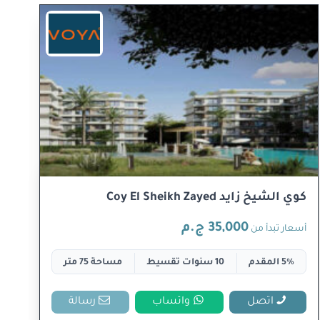
كوي الشيخ زايد Coy El Sheikh Zayed
35,000 ج.م
أسعار تبدأ من
5% المقدم
10 سنوات تقسيط
مساحة 75 متر
اتصل
واتساب
رسالة