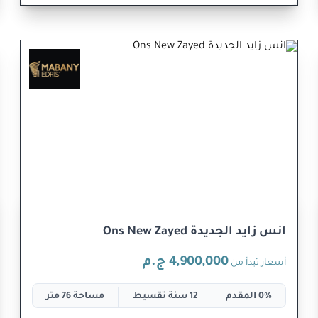
انس زايد الجديدة Ons New Zayed
4,900,000 ج.م
أسعار تبدأ من
0% المقدم
12 سنة تقسيط
مساحة 76 متر