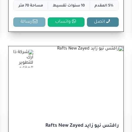
5% المقدم
10 سنوات تقسيط
مساحة 70 متر
اتصل
واتساب
رسالة
رافتس نيو زايد Rafts New Zayed