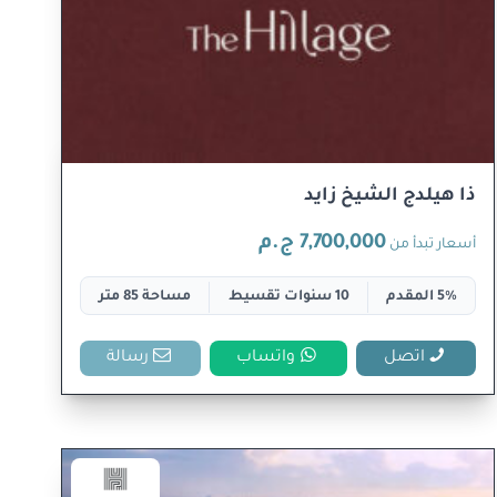
ذا هيلدج الشيخ زايد
7,700,000 ج.م
أسعار تبدأ من
5% المقدم
10 سنوات تقسيط
مساحة 85 متر
اتصل
واتساب
رسالة