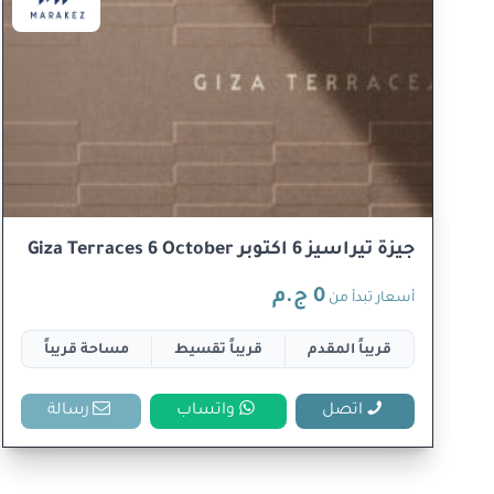
جيزة تيراسيز 6 اكتوبر Giza Terraces 6 October
0 ج.م
أسعار تبدأ من
قريباً المقدم
قريباً تقسيط
مساحة قريباً
اتصل
واتساب
رسالة