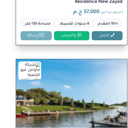
Residence New Zayed
57,000 ج.م
أسعار تبدأ من
10% المقدم
8 سنوات تقسيط
مساحة 130 متر
اتصل
واتساب
رسالة