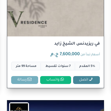
في ريزيدنس الشيخ زايد
7,600,000 ج.م
أسعار تبدأ من
5% المقدم
7 سنوات تقسيط
مساحة 99 متر
اتصل
واتساب
رسالة