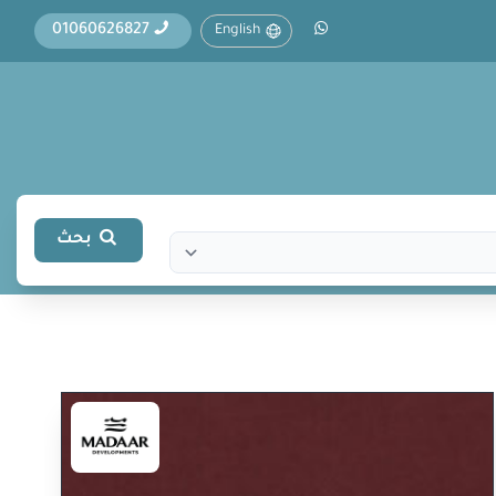
01060626827
English
بحث