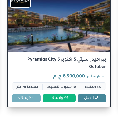
بيراميدز سيتي 5 اكتوبر Pyramids City 5
October
6,500,000 ج.م
أسعار تبدأ من
5% المقدم
10 سنوات تقسيط
مساحة 78 متر
اتصل
واتساب
رسالة