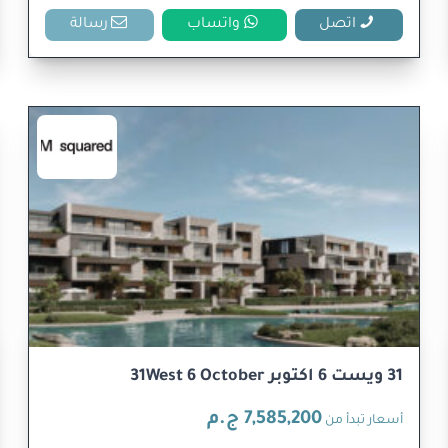
اتصل
واتساب
رسالة
31 ويست 6 اكتوبر 31West 6 October
7,585,200 ج.م
أسعار تبدأ من