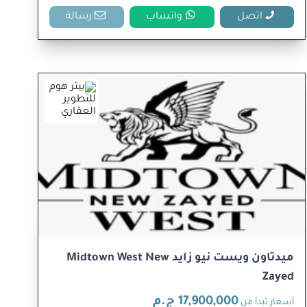
اتصل
واتساب
رسالة
ميدتاون ويست نيو زايد Midtown West New
Zayed
17,900,000 ج.م
أسعار تبدأ من