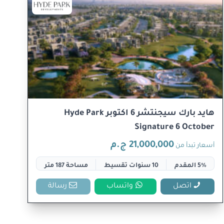
هايد بارك سيجنتشر 6 اكتوبر Hyde Park
Signature 6 October
21,000,000 ج.م
أسعار تبدأ من
5% المقدم
10 سنوات تقسيط
مساحة 187 متر
اتصل
واتساب
رسالة