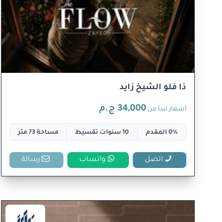
ذا فلو الشيخ زايد
34,000 ج.م
أسعار تبدأ من
0% المقدم
10 سنوات تقسيط
مساحة 73 متر
اتصل
واتساب
رسالة