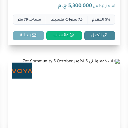
5,300,000 ج.م
أسعار تبدأ من
5% المقدم
7,5 سنوات تقسيط
مساحة 79 متر
اتصل
واتساب
رسالة