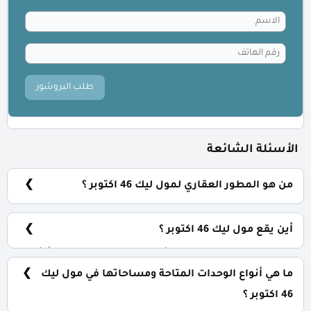
طلب البروشور
الأسئلة الشائعة
من هو المطور العقاري لمول ليك 46 اكتوبر ؟
شركة زادا للتطوير العقاري Zada Developments.
أين يقع مول ليك 46 اكتوبر ؟
يقع مول ليك 46 اكتوبر علي ثلاث شوارع رئيسية وسط أكثر
من 35 كمبوند سكني بقلب مدينة السادس من أكتوبر.
ما هي أنواع الوحدات المتاحة ومساحاتها في مول ليك
46 اكتوبر ؟