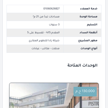
خدمة العملاء
01060626827
مساحة الوحدة
مساحات تبدأ من 21 م²
التسليم
3 سنوات
أنظمة السداد
المقدم 15% - تقسيط على 5
مطور المشروع
شركة زادا للتطوير العقاري
أنواع الوحدات
محلات - مكاتب - عيادات
الوحدات المتاحة
130,000 ج.م