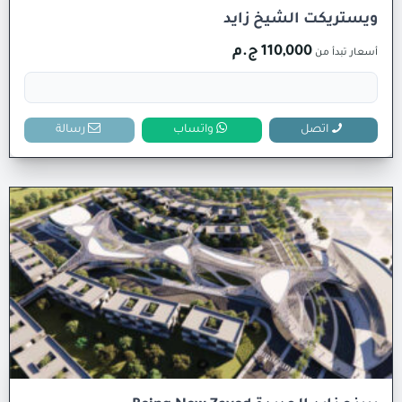
ويستريكت الشيخ زايد
110,000 ج.م
أسعار تبدأ من
اتصل
واتساب
رسالة