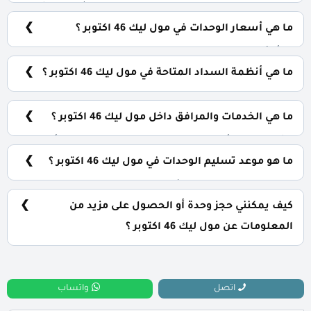
يضم المول مجموعة متنوعة من الوحدات الاستثمارية، تشمل:
محلات تجارية: تبدأ من 21 متر² مكاتب إدارية: تبدأ من 48 متر²
ما هي أسعار الوحدات في مول ليك 46 اكتوبر ؟
عيادات طبية: تبدأ من 48 متر²
تبدأ الأسعار من 130,000 جنيه للمتر وتختلف حسب نوع الوحدة
والمساحة، كما أن الأسعار قابلة للتغيير حسب تطورات
ما هي أنظمة السداد المتاحة في مول ليك 46 اكتوبر ؟
السوق.
يمكنك حجز وحدتك بدفع مقدم 15% فقط، كما يتم تقسيط
الباقي على فترة تصل إلي 5 سنوات بدون أي فوائد.
ما هي الخدمات والمرافق داخل مول ليك 46 اكتوبر ؟
يشمل المول أنظمة ذكية، سلالم ومصاعد بانورامية، أسرع
مولدات كهربائية وإطفاء حرائق، جراجات واسعة، وحراسات
ما هو موعد تسليم الوحدات في مول ليك 46 اكتوبر ؟
أمنية مشددة.
يتم تسليم الوحدات خلال ثلاث سنوات من تاريخ التعاقد.
كيف يمكنني حجز وحدة أو الحصول على مزيد من
المعلومات عن مول ليك 46 اكتوبر ؟
📞 يمكنك التواصل معنا عبر الرقم: 01060626827
اتصل
واتساب