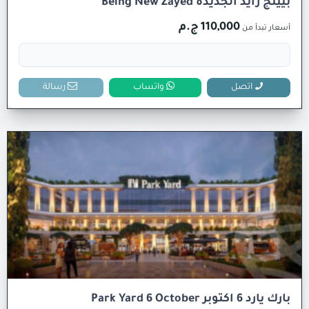
بيينج زايد الجديدة Being New Zayed
110,000 ج.م
أسعار تبدأ من
اتصل
واتساب
رسالة
بارك يارد 6 اكتوبر Park Yard 6 October