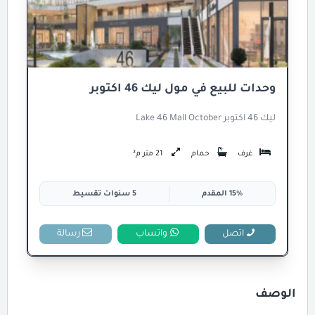
وحدات للبيع في مول ليك 46 اكتوبر
ليك 46 اكتوبر Lake 46 Mall October
غرف
حمام
21 متر م²
15% المقدم
5 سنوات تقسيط
اتصل
واتساب
رسالة
الوصف