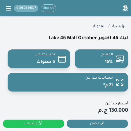
01060626827
English
/
الرئيسية
المدونة
ليك 46 اكتوبر Lake 46 Mall October
المقدم
تقسيط على
15%
5 سنوات
مساحات تبدأ من
21 م²
أسعار تبدأ من
130,000 ج.م
اتصل
واتساب