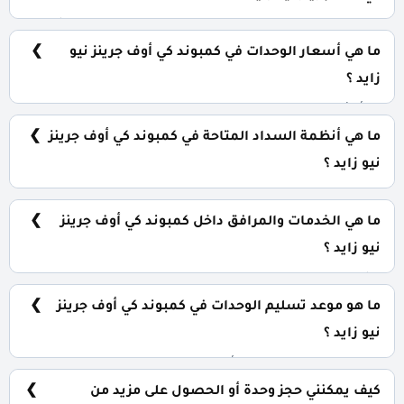
يضم الكمبوند مجموعة متنوعة من الوحدات السكنية، تشمل:
تاون هاوس: تبدأ من 164 متر² توين هاوس: تبدأ من 232 متر²
ما هي أسعار الوحدات في كمبوند كي أوف جرينز نيو
فلل مستقلة: تبدأ من 287 متر²
زايد ؟
تبدأ الأسعار من 8,000,000 جنيه وتختلف حسب نوع الوحدة
والمساحة، كما أن الأسعار قابلة للتغيير حسب تطورات
ما هي أنظمة السداد المتاحة في كمبوند كي أوف جرينز
السوق.
نيو زايد ؟
يمكنك حجز وحدتك بدفع مقدم 10% فقط، كما يتم تقسيط
الباقي على فترة تصل إلي 10 سنوات بدون أي فوائد.
ما هي الخدمات والمرافق داخل كمبوند كي أوف جرينز
نيو زايد ؟
يشمل الكمبوند مساحات خضراء واسعة، بحيرات صناعية،
نادي اجتماعي، مناطق ترفيهية للأطفال، حمامات سباحة،
ما هو موعد تسليم الوحدات في كمبوند كي أوف جرينز
ومناطق تجارية.
نيو زايد ؟
يتم تسليم الوحدات خلال أربع سنوات من تاريخ التعاقد، مع
إمكانية التسليم نصف تشطيب أو تشطيب كامل حسب رغبة
كيف يمكنني حجز وحدة أو الحصول على مزيد من
العميل.