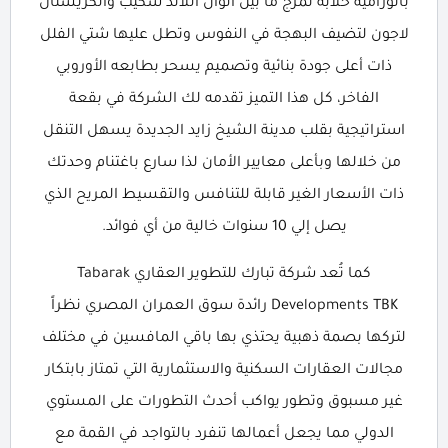
بانورامية خلابة تمزج ما بين ألوان اللاند سكيب والكريستال
لاجون لتضيف البهجة في النفوس وتطل عليها شتي الفلل
ذات أعلى جودة بنائية وتصميم يسحر بطابعه الأوروبي
الفاخر، كل هذا التميز تقدمه لك الشركة في بقعة
استراتيجية بقلب مدينة الشيخ زايد الجديدة يسهل التنقل
من خلالها وبأعلى معايير الأمان لذا سارع باغتنام وحدتك
ذات الأسعار الغير قابلة للتنافس والتقسيط المريح الذي
يصل إلي 10 سنوات خالية من أي فوائد.
كما تُعد شركة تبارك للتطوير العقاري Tabarak
Developments TBK رائدة سوق العمران المصري نظراً
لتركها بصمة ذهبية يحتذي بها باقي المافسين في مختلف
مجالات العقارات السكنية والاستثمارية التي تمتاز بابتكار
غير مسبوق وتطور يواكب أحدث التطورات على المستوي
الدولي مما يجعل أعمالها تنفرد بالتواجد في القمة مع