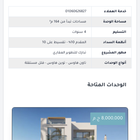
خدمة العملاء
01060626827
مساحة الوحدة
مساحات تبدأ من 164 م²
التسليم
4 سنوات
أنظمة السداد
المقدم 10% - تقسيط على 10
مطور المشروع
تبارك للتطوير العقاري
أنواع الوحدات
تاون هاوس - توين هاوس - فلل مستقلة
الوحدات المتاحة
8,000,000 ج.م