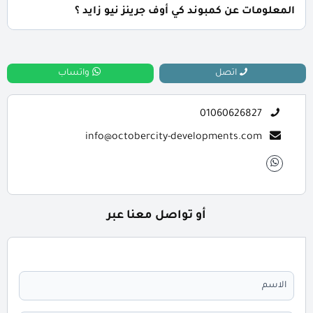
المعلومات عن كمبوند كي أوف جرينز نيو زايد ؟
📞 يمكنك التواصل معنا عبر الرقم: 01060626827
اتصل
واتساب
01060626827
info@octobercity-developments.com
أو تواصل معنا عبر