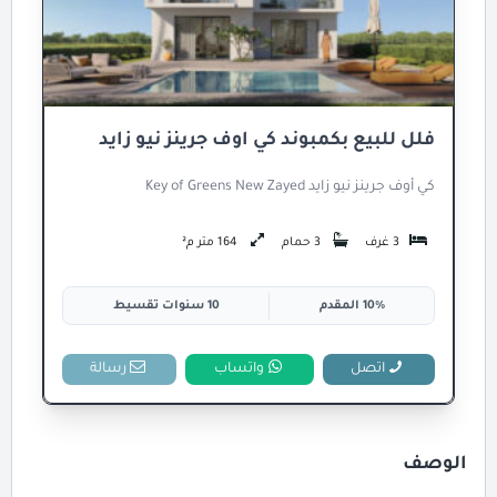
فلل للبيع بكمبوند كي اوف جرينز نيو زايد
كي أوف جرينز نيو زايد Key of Greens New Zayed
3 غرف
3 حمام
164 متر م²
10% المقدم
10 سنوات تقسيط
اتصل
واتساب
رسالة
الوصف