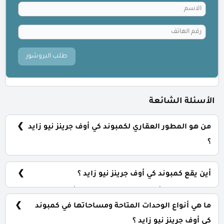
طلب البروشور
الأسئلة الشائعة
من هو المطور العقاري لكمبوند كي أوف جرينز نيو زايد
؟
شركة تبارك للتطوير العقاري Tabarak Developments TBK.
أين يقع كمبوند كي أوف جرينز نيو زايد ؟
يقع كمبوند كي أوف جرينز في قلب نيو زايد أمام مطار
سفنكس الدولي مباشرةً.
ما هي أنواع الوحدات المتاحة ومساحاتها في كمبوند
كي أوف جرينز نيو زايد ؟