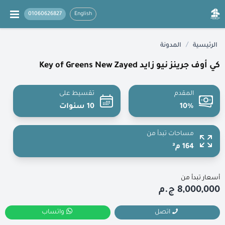
01060626827
English
/
الرئيسية
المدونة
كي أوف جرينز نيو زايد Key of Greens New Zayed
المقدم
تقسيط على
10%
10 سنوات
مساحات تبدأ من
164 م²
أسعار تبدأ من
8,000,000 ج.م
اتصل
واتساب