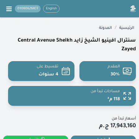
01060626827
English
/
الرئيسية
المدونة
سنترال افينيو الشيخ زايد Central Avenue Sheikh
Zayed
المقدم
تقسيط على
30%
4 سنوات
مساحات تبدأ من
118 م²
أسعار تبدأ من
17,943,160 ج.م