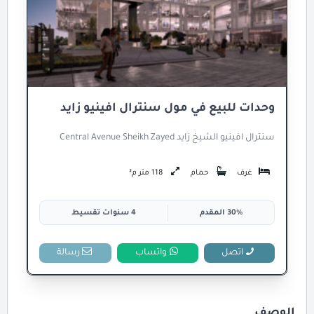
وحدات للبيع في مول سنترال افينيو زايد
سنترال افينيو الشيخ زايد Central Avenue Sheikh Zayed
غرف
حمام
118 متر م²
30% المقدم
4 سنوات تقسيط
اتصل
واتساب
رسالة
الوصف