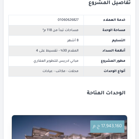
تفاصيل المشروع
خدمة العملاء
01060626827
مساحة الوحدة
مساحات تبدأ من 118 م²
التسليم
8 أشهر
أنظمة السداد
المقدم 30% - تقسيط على 4
مطور المشروع
مباني ادريس للتطوير العقاري
أنواع الوحدات
محلات - مكاتب - عيادات
الوحدات المتاحة
17,943,160 ج.م