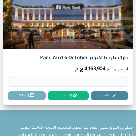
بارك يارد 6 اكتوبر Park Yard 6 October
4,163,904 ج.م
أسعار تبدأ من
اتصل
واتساب
رسالة
مطوري اكتوبر سيتي نقدم لك افضل السكنية الحديثه لأتاحت الفرص
لاختيارات متعددة من أهم المطوري بأفضل الاسعار و طرق السداد و