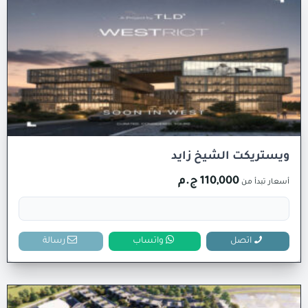
ويستريكت الشيخ زايد
110,000 ج.م
أسعار تبدأ من
اتصل
واتساب
رسالة