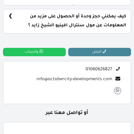
يتم تسليم الوحدات خلال 8 أشهر فقط من تاريخ التعاقد.
كيف يمكنني حجز وحدة أو الحصول على مزيد من
المعلومات عن مول سنترال افينيو الشيخ زايد ؟
📞 يمكنك التواصل معنا عبر الرقم: 01060626827
اتصل
واتساب
01060626827
info@octobercity-developments.com
أو تواصل معنا عبر