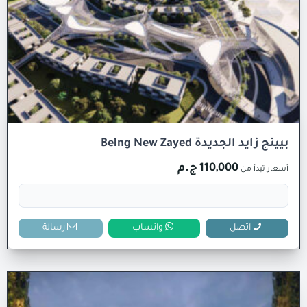
بيينج زايد الجديدة Being New Zayed
110,000 ج.م
أسعار تبدأ من
اتصل
واتساب
رسالة