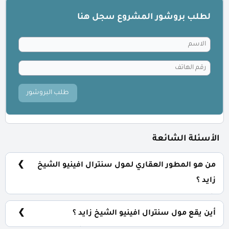
لطلب بروشور المشروع سجل هنا
طلب البروشور
الأسئلة الشائعة
من هو المطور العقاري لمول سنترال افينيو الشيخ
زايد ؟
شركة مباني ادريس للتطوير العقاري Mabany Edris for Real
Estate Investment.
أين يقع مول سنترال افينيو الشيخ زايد ؟