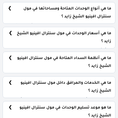
يقع مول سنترال افينيو في قلب مدينة الشيخ زايد بالتحديد
بشارع البستان.
ما هي أنواع الوحدات المتاحة ومساحاتها في مول
سنترال افينيو الشيخ زايد ؟
يضم المول مجموعة متنوعة من الوحدات الاستثمارية، تشمل:
مكاتب إدارية: تبدأ من 132 متر² عيادات طبية: تبدأ من 118 متر²
ما هي أسعار الوحدات في مول سنترال افينيو الشيخ
زايد ؟
تبدأ الأسعار من 17,943,160 جنيه وتختلف حسب نوع الوحدة
والمساحة، كما أن الأسعار قابلة للتغيير حسب تطورات
ما هي أنظمة السداد المتاحة في مول سنترال افينيو
السوق.
الشيخ زايد ؟
يمكنك حجز وحدتك بدفع مقدم 30% فقط، كما يتم تقسيط
الباقي على فترة تصل إلي 4 سنوات بدون أي فوائد.
ما هي الخدمات والمرافق داخل مول سنترال افينيو
الشيخ زايد ؟
يشمل المول أنظمة ذكية، سلالم ومصاعد بانورامية، أسرع
مولدات كهربائية وإطفاء حرائق، جراجات واسعة، وحراسات
ما هو موعد تسليم الوحدات في مول سنترال افينيو
أمنية مشددة.
الشيخ زايد ؟