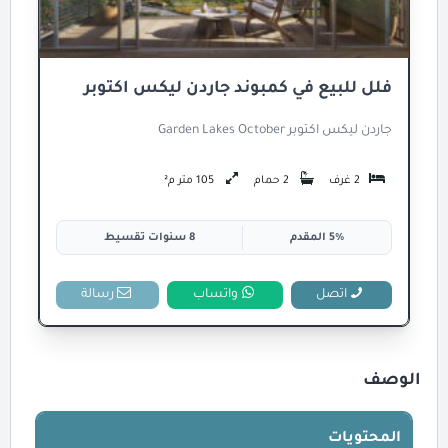
فلل للبيع في كمبوند جاردن ليكس اكتوبر
جاردن ليكس اكتوبر Garden Lakes October
2 غرف
2 حمام
105 متر م²
5% المقدم
8 سنوات تقسيط
اتصل
واتساب
رسالة
الوصف
المحتويات