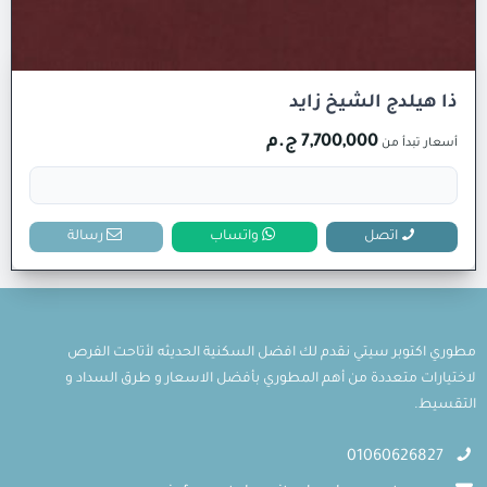
ذا هيلدج الشيخ زايد
7,700,000 ج.م
أسعار تبدأ من
اتصل
واتساب
رسالة
مطوري اكتوبر سيتي نقدم لك افضل السكنية الحديثه لأتاحت الفرص
لاختيارات متعددة من أهم المطوري بأفضل الاسعار و طرق السداد و
التقسيط.
01060626827