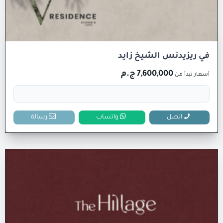
في ريزيدنس الشيخ زايد
7,600,000 ج.م
أسعار تبدأ من
اتصل
واتساب
رسالة