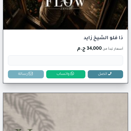
ذا فلو الشيخ زايد
34,000 ج.م
أسعار تبدأ من
اتصل
واتساب
رسالة