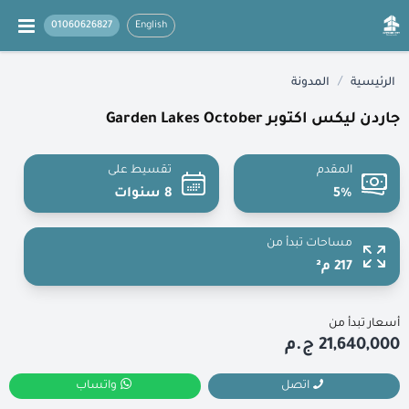
01060626827
English
/
الرئيسية
المدونة
جاردن ليكس اكتوبر Garden Lakes October
المقدم
تقسيط على
5%
8 سنوات
مساحات تبدأ من
217 م²
أسعار تبدأ من
21,640,000 ج.م
اتصل
واتساب