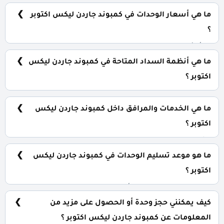
يضم الكمبوند مجموعة متنوعة من الوحدات السكنية، تشمل:
شقق سكنية: تبدأ من 105 متر² تاون هاوس: تبدأ من 215 متر²
ما هي أسعار الوحدات في كمبوند جاردن ليكس اكتوبر
توين هاوس: تبدأ من 242 متر² فلل مستقلة: تبدأ من 242 متر²
؟
تبدأ الأسعار من 8,500,000 جنيه وتختلف حسب نوع الوحدة
والمساحة. الأسعار قابلة للتغيير حسب تطورات السوق.
ما هي أنظمة السداد المتاحة في كمبوند جاردن ليكس
اكتوبر ؟
يمكنك حجز وحدتك بدفع مقدم 5% فقط، مع تقسيط الباقي
على 8 سنوات بدون فوائد.
ما هي الخدمات والمرافق داخل كمبوند جاردن ليكس
اكتوبر ؟
يشمل الكمبوند مساحات خضراء واسعة، بحيرات صناعية،
نادي اجتماعي، مناطق ترفيهية للأطفال، حمامات سباحة،
ما هو موعد تسليم الوحدات في كمبوند جاردن ليكس
ومناطق تجارية.
اكتوبر ؟
يتم تسليم الوحدات خلال أربع سنوات من تاريخ التعاقد، مع
إمكانية التسليم نصف تشطيب أو تشطيب كامل حسب رغبة
كيف يمكنني حجز وحدة أو الحصول على مزيد من
العميل.
المعلومات عن كمبوند جاردن ليكس اكتوبر ؟