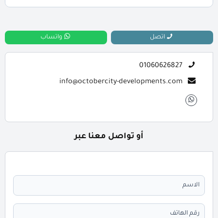
📞 يمكنك التواصل معنا عبر الرقم: 01060626827
اتصل
واتساب
01060626827
info@octobercity-developments.com
أو تواصل معنا عبر