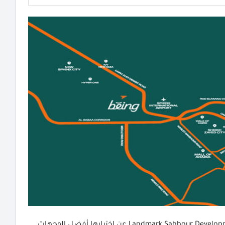
أعلنت شركة لاند مارك صبور للتطوير العقاري Landmark Sabbour Developments LMD عن اختيارها أفضل الوجهات