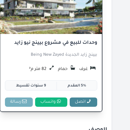
وحدات للبيع في مشروع بيينج نيو زايد
بيينج زايد الجديدة Being New Zayed
غرف
حمام
82 متر م²
5% المقدم
9 سنوات تقسيط
اتصل
واتساب
رسالة
الوصف