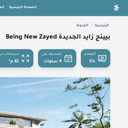
الصفحة الرئيسية
الم
/
الرئيسية
المدونة
بيينج زايد الجديدة Being New Zayed
المقدم
تقسيط على
مساحات تبد
5%
9 سنوات
82 م²