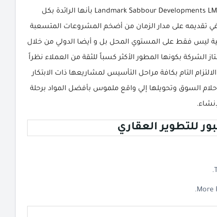
هكذا أثبتت شركة لاند مارك صبور للتطوير العقاري Landmark Sabbour Developments LMD بأنها الرائدة بكل
ي تقديمه على مدار الزمان من أضخم المشروعات المتسعبة
ية ليس فقط على المستوي المحل بل و أيضا الدولي من خلال
از الشركة بكونها المطور الأكثر كسباً للثقة من العملاء نظراً
التزام التام بكافة مراحل التأسيس لمشاريعها ذات الابتكار
ن أحلام السوق وتحويلها إلي واقع ملموس بأفضل المواد برحلة
إنشاء.
ر للتطوير العقاري