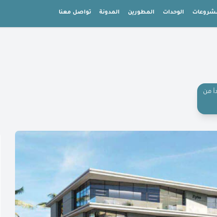
شروعات
الوحدات
المطورين
المدونة
تواصل معنا
أ من