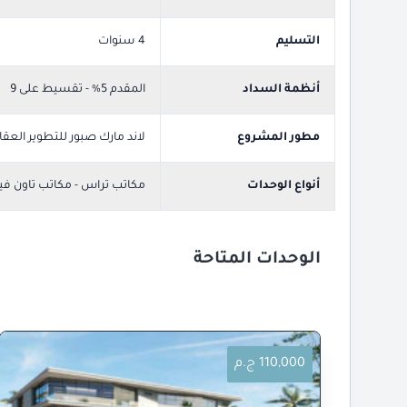
التسليم
4 سنوات
أنظمة السداد
المقدم 5% - تقسيط على 9
مطور المشروع
لاند مارك صبور للتطوير العقا
أنواع الوحدات
مكاتب تراس - مكاتب تاون فيلا
الوحدات المتاحة
110,000 ج.م