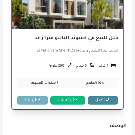
فلل للبيع في كمبوند الباتيو فيرا زايد
الباتيو فيرا الشيخ زايد El Patio Vera Sheikh Zayed
4 غرف
3 حمام
200 متر م²
10% المقدم
7 سنوات تقسيط
اتصل
واتساب
رسالة
الوصف