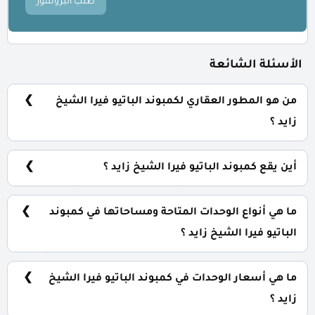
طلب البروشور
الأسئلة الشائعة
من هو المطور العقاري لكمبوند الباتيو فيرا الشيخ
زايد ؟
شركة لافيستا للتطوير العقاري La Vista Developments.
أين يقع كمبوند الباتيو فيرا الشيخ زايد ؟
يقع كمبوند الباتيو فيرا الشيخ زايد بالتوسعات الشمالية لزايد
أمام بيفرلي هيلز وبمسافة 500 من وصلة دهشور.
ما هي أنواع الوحدات المتاحة ومساحاتها في كمبوند
الباتيو فيرا الشيخ زايد ؟
يضم الكمبوند مجموعة متنوعة من الوحدات السكنية، تشمل:
تاون هاوس: تبدأ من 200 متر² توين هاوس: تبدأ من 241 متر²
ما هي أسعار الوحدات في كمبوند الباتيو فيرا الشيخ
فلل مستقلة: تبدأ من 324 متر²
زايد ؟