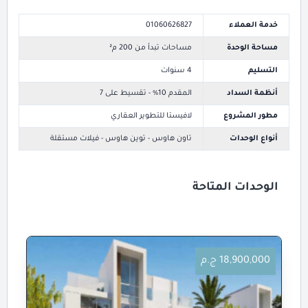
خدمة العملاء
01060626827
مساحة الوحدة
مساحات تبدأ من 200 م²
التسليم
4 سنوات
أنظمة السداد
المقدم 10% - تقسيط على 7
مطور المشروع
لافيستا للتطوير العقاري
أنواع الوحدات
تاون هاوس - توين هاوس - فيلات مستقلة
الوحدات المتاحة
18,900,000 ج.م