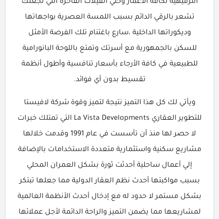
الترفيهية لكافة الأعمار وحتي الفيلات الفاخرة التي تجعلك
تشعر بالرقي الدائم بسبب اللمسة العصرية بواجهاتها
وديكوراتها الداخلية ،سارع باغتنام تلك الفرصة الأمثل
للسكن بالجمهورية مع أسرتك وتمتع باللوحة البانورامية
للطبيعية في كافة الأرجاء بأسعار تنافسية وأطول أنظمة
تقسيط بدون أي فوائد.
ويأتي لك كل هذا التميز نتيجة لتميز وقوة شركة لافيستا
للتطوير العقاري La Vista Developments التي تمتلك خبرات
لا حصر لها منذ أن تأسست في عام 1991 وقدمت خلالها
مشاريع سكنية واستثمارية متعددة الاستخدامات بالإضافة
إلي أعمال ساحلية أحدثت ثورة بشكل العمران المحلي
بسبب مواكبتها أحدث نظم العقار الدولية مما جعلها تبتكر
بشكل مستمر لا حدود له مع إدخال أحدث الأنظمة العالمية
لمشاريعها مما يضمن التميز والراحة الدائمة لأجل عملائها