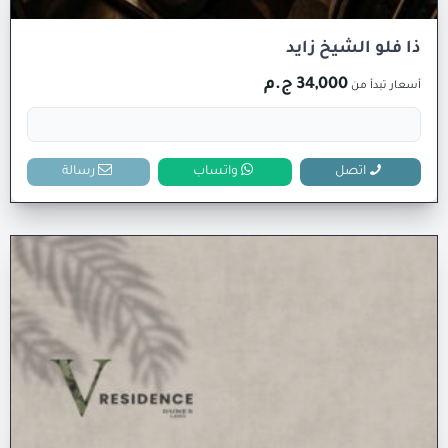
ذا فلو الشيخ زايد
34,000 ج.م
أسعار تبدأ من
اتصل
واتساب
رسالة