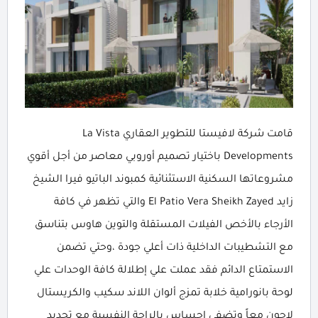
قامت شركة لافيستا للتطوير العقاري La Vista
Developments باختيار تصميم أوروبي معاصر من أجل أقوي
مشروعاتها السكنية الاستثنائية كمبوند الباتيو فيرا الشيخ
زايد El Patio Vera Sheikh Zayed والتي تظهر في كافة
الأرجاء بالأخص الفيلات المستقلة والتوين هاوس بتناسق
مع التشطيبات الداخلية ذات أعلي جودة ،وحتي تضمن
الاستمتاع الدائم فقد عملت علي إطلالة كافة الوحدات علي
لوحة بانورامية خلابة تمزج ألوان اللاند سكيب والكريستال
لاجون معاً وتضفي إحساس بالراحة النفسية مع تجديد