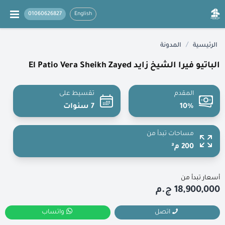
01060626827
English
/
الرئيسية
المدونة
الباتيو فيرا الشيخ زايد El Patio Vera Sheikh Zayed
المقدم
تقسيط على
10%
7 سنوات
مساحات تبدأ من
200 م²
أسعار تبدأ من
18,900,000 ج.م
اتصل
واتساب