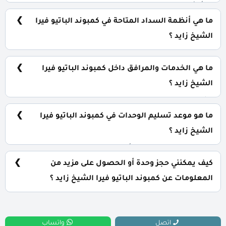
تبدأ الأسعار من 18,900,000 جنيه وتختلف حسب نوع الوحدة
والمساحة، كما أن الأسعار قابلة للتغيير حسب تطورات
ما هي أنظمة السداد المتاحة في كمبوند الباتيو فيرا
السوق.
الشيخ زايد ؟
يمكنك حجز وحدتك بدفع مقدم 10% فقط، كما يتم تقسيط
الباقي على فترة تصل إلي 7 سنوات بدون أي فوائد.
ما هي الخدمات والمرافق داخل كمبوند الباتيو فيرا
الشيخ زايد ؟
يشمل الكمبوند مساحات خضراء واسعة، بحيرات صناعية،
نادي اجتماعي، مناطق ترفيهية للأطفال، حمامات سباحة،
ما هو موعد تسليم الوحدات في كمبوند الباتيو فيرا
ومناطق تجارية.
الشيخ زايد ؟
يتم تسليم الوحدات خلال أربع سنوات من تاريخ التعاقد، مع
إمكانية التسليم نصف تشطيب أو تشطيب كامل حسب رغبة
كيف يمكنني حجز وحدة أو الحصول على مزيد من
العميل.
المعلومات عن كمبوند الباتيو فيرا الشيخ زايد ؟
📞 يمكنك التواصل معنا عبر الرقم: 01060626827
اتصل
واتساب