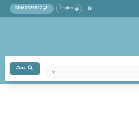
01060626827
English
بحث