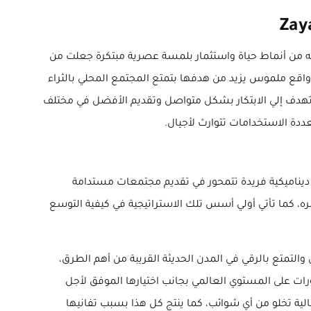
راً لما تميزت بتقديمه من أنماط حياة واستثمار بلمسة عصرية مبتكرة جعلت من
ي واقع ملموس يزيد من هدفها بتمتع المجتمع المحلي بالثراء
ة تهدف إلي الابتكار بشكل متواصل وتقديم الأفضل في مختلف
دة الاستخدامات تتوارث لأجيال.
Za منذ يومها الأول على مدي أكثر من 17 عام في الالتزام باستراتيجية ديناميكية فريدة تتمحور في تقديم مجتمعات مستدامة
ره، كما تأتي أولي أسس تلك الاستراتيجية في كيفية التوسع
التمتع بالرقي في المدن الحديثة القريبة من أهم الطرق،
رات على المستوي العالمي بجانب اختيارها الموفق لأجل
ية تخلو من أي شوائب، كما ينتج كل هذا بسبب تفانيها