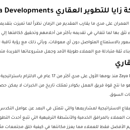
يا للتطوير العقاري Zaya Developments
وير العقاري Zaya Developments رائدة سوق العمران على مدي ما يقارب العقديم من الزمان نظ
 تثق بها لما تتفاني في تقديمه بأكثر من أحلامهم وتحقيق ككافتها إل
الشعور بالاستمتاع المتواصل دون أي معوقات، ويأتي ذلك مع رؤية ثاقب
ء ثقة متبادلة مع العملاء طويلة الأمد وجعل مشروعاتها الفريدة متعد
قاري
تميزت شركة زايا للتطوير و الاستثمار العقاري ya Developments
و ما نتج قوة فريق العمل بكوادر تمتلك تاريخ من الخبرات لا يمكن حص
جات السوق.
قاع الاستراتيجية لمشاريعها والتي تتمثل في البعد عن عوامل التكدس و
العملاء بالمرافق الخدمية والأنشطة الترفيهية التي تتبع أحدث التطو
م الأفضل فقط للعملاء مما يعزز مكانتها في كيفية خلق مجتمعات مثال