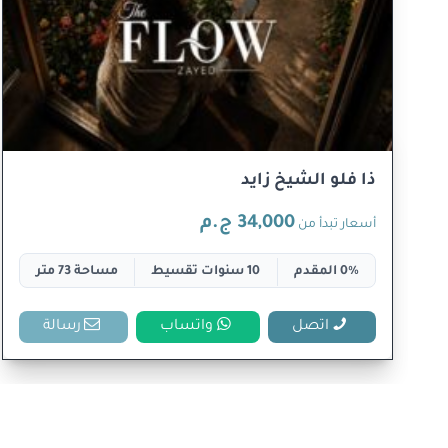
ذا فلو الشيخ زايد
34,000 ج.م
أسعار تبدأ من
0% المقدم
10 سنوات تقسيط
مساحة 73 متر
اتصل
واتساب
رسالة