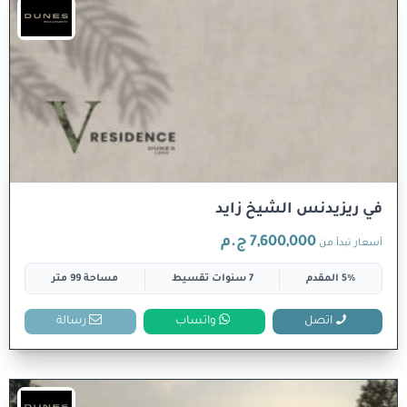
في ريزيدنس الشيخ زايد
7,600,000 ج.م
أسعار تبدأ من
5% المقدم
7 سنوات تقسيط
مساحة 99 متر
اتصل
واتساب
رسالة