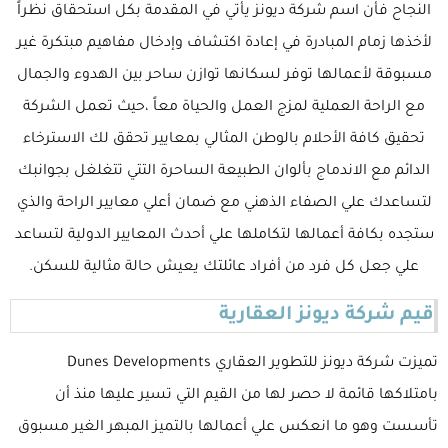
النجاح فأن اسم شركة ديونز يأتي في المقدمة بكل استحقاق نظراً
لأخذها زمام المبادرة في إعادة اكتشاف وإدخال مفاهيم مبتكرة غير
مسبوقة لأعمالها توفر لسكانها توازن ساحر بين الهدوء والجمال
مع الراحة العملية لمزج العمل والحياة معاً ،حيث تعمل الشركة
تحقيق كافة الأحلام بالوطن المثالي بمعايير تحقق لك الاسترخاء
الدائم مع الاندماج بألوان الطبيعة الساحرة التتي تتغلغل بجوانبك
لتساعدك علي الصفاء الذهني مع ضمان أعلي معايير الراحة والذي
ستجده بكافة أعمالها لتكاملها علي أحدث المعايير الدولية لتساعد
علي جعل كل فرد من أفراد عائلتك يعيش حالة مثالية للسكن.
قيم شركة ديونز العقارية
تميزت شركة ديونز للتطوير العقاري Dunes Developments
بامتلاكها قائمة لا حصر لها من القيم التي تسير عليها منذ أن
تأسست وهو ما انعكس علي أعمالها بالتميز المبهر الغير مسبوق