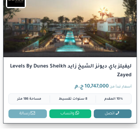
ليفيلز باي ديونز الشيخ زايد Levels By Dunes Sheikh
Zayed
10,747,000 ج.م
أسعار تبدأ من
10% المقدم
8 سنوات تقسيط
مساحة 186 متر
اتصل
واتساب
رسالة