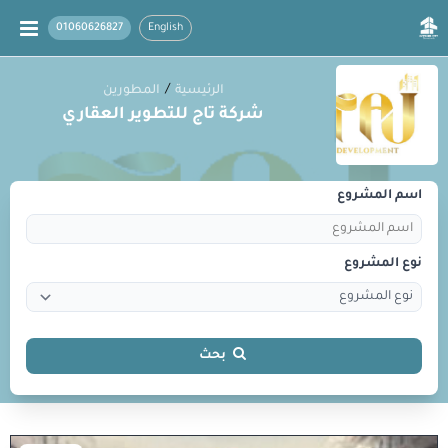
01060626827
English
/
الرئيسية
المطورين
شركة تاج للتطوير العقاري
اسم المشروع
نوع المشروع
بحث