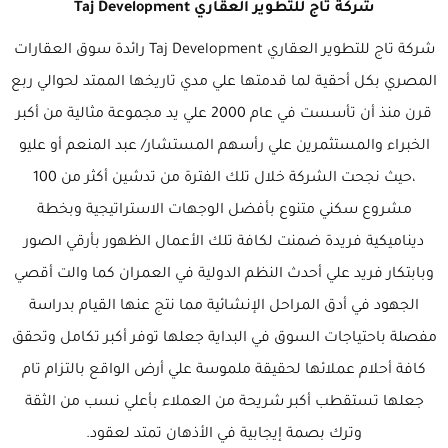
شركة تاج للتطوير العقاري Taj Development
شركة تاج للتطوير العقاري Taj Development رائدة سوق العقارات
المصري بكل أحقية لما قدمتها علي مدي تاريخها الممتد لحوالي ربع
قرن منذ أن تأسست في عام 2000 علي يد مجموعة مثالية من أكبر
الخبراء والمستثمرين علي رأسهم المستشار/ عبد المنعم أو عليو
،حيث نجحت الشركة خلال تلك الفترة من تدشين أكثر من 100
مشروع سكني متنوع بأفضل الوجهات الاستراتيجية وبخطة
ديناميكية فريدة ضمنت لكافة تلك الأعمال الظهور بأرقي الصور
وبابتكار فريد علي أحدث النظم الدولية في العمران كما والت أقصي
الجهود في أدق المراحل الإنشائية مما نتج عنها القيام بدراسة
مفصلة باحتياجات السوق في البداية جعلها توفر أكبر تكامل وتحقق
كافة أحلام عملائها لحقيقة ملموسة علي أرض الواقع بالتزام تام
جعلها تستقطب أكبر شريحة من العملاء بأعلي نسب من الثقة
وترك بصمة إيجابية في الأذهان تمتد لعقود.