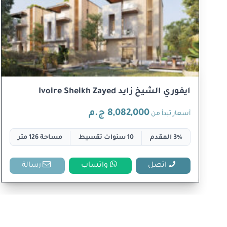
ايفوري الشيخ زايد Ivoire Sheikh Zayed
8,082,000 ج.م
أسعار تبدأ من
3% المقدم
10 سنوات تقسيط
مساحة 126 متر
اتصل
واتساب
رسالة