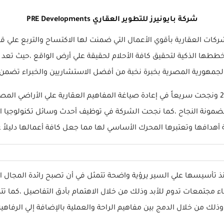
شركة بايونيرز للتطوير العقاري PRE Developments
يرز للتطوير العقاري PRE Developments أكبر الشركات العقارية بأقوي الأعمال التي ضمنت لها
 خططها الذكية لتحقيق كافة الأحلام لحقيقة علي أرض الواقع ،حيث ت
جمهورية المصرية بخبرة نخبة من أفضل الاستشاريين والخبراء تضمن م
ويأتي لك كل هذا التميز منذ أن تأسست الشركة في عام 2017 ونجحت سريعاً في إعادة صياغة المفاهيم ال
ضمونة النجاح ،كما نجحت الشركة في توظيف أحدث وسائل تكنولوجيا ا
دافها وتعتبرها المحرك الأساسي لها مما جعل كافة أعمالها دليلاً على 
 شركة بايونيرز للتطوير العقاري PRE Developments منذ تأسيسها علي السير يرؤية واضحة تتمثل في
جتمعات تدوم للأبد وذلك من خلال الاهتمام بأدق التفاصيل ،كما ت
وذلك من خلال الدمج بين مفاهيم الراحة والعملية بالإضافة إلي الرفا