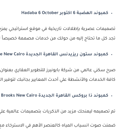
كمبوند الهضبة 6 اكتوبر Hadaba 6 October
تصميمات عصرية بإطلالات تاريخية في موقع استراتيجي يمزج ب
تجد كل ما تحتاج إليه من حولك من خدمات مصممة خصيصاً لتجع
كمبوند ستون ريزيدنس القاهرة الجديدة Stone Residence New Cairo
صرح سكني عالمي من شركة بايونيرز للتطوير العقاري بعنوان
كافة الخدمات والأنشطة علي أحدث المعايير بجانبك لتوفير ال
كمبوند ذا بروكس القاهرة الجديدة The Brooks New Cairo
تم تصميمه ليمنحك مزيد من الذكريات بتصميمات عالمية علي 
ضمنت صوت انسياب المياه كالعنصر الأهم في الاسترخاء مع ا