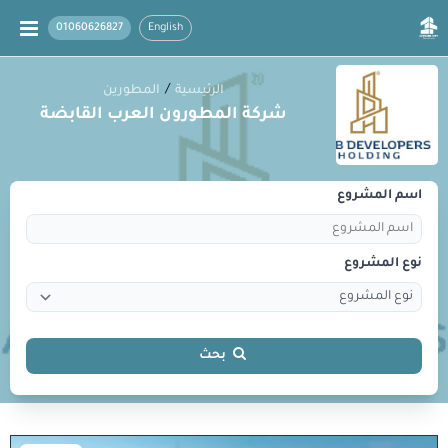
01060626827
English
/
الرئيسية
المطورين
شركة المطورون العرب القابضة
اسم المشروع
نوع المشروع
بحث