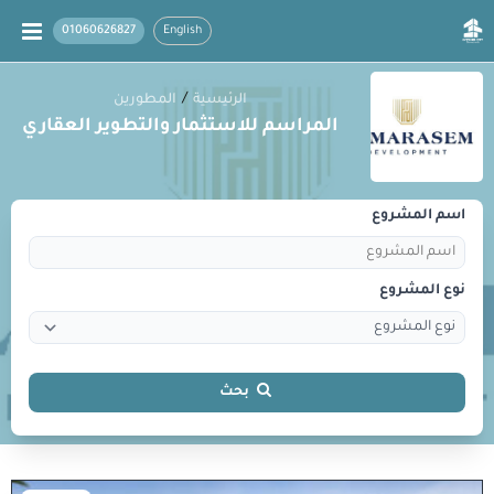
01060626827
English
/
الرئيسية
المطورين
المراسم للاستثمار والتطوير العقاري
اسم المشروع
نوع المشروع
بحث