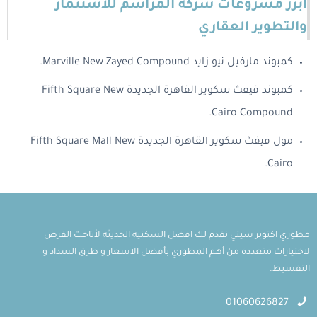
أبرز مشروعات شركة المراسم للاستثمار
والتطوير العقاري
كمبوند مارفيل نيو زايد Marville New Zayed Compound.
كمبوند فيفث سكوير القاهرة الجديدة Fifth Square New
Cairo Compound.
مول فيفث سكوير القاهرة الجديدة Fifth Square Mall New
Cairo.
مطوري اكتوبر سيتي نقدم لك افضل السكنية الحديثه لأتاحت الفرص
لاختيارات متعددة من أهم المطوري بأفضل الاسعار و طرق السداد و
التقسيط.
01060626827