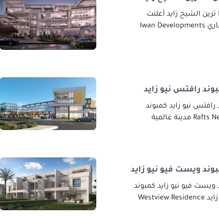
رين الشيخ زايد أعلنت
شركة ايوان للتطوير العقاري Iwan Developments
ند رافتس نيو زايد
افتس نيو زايد كمبوند
ند ويست فيو نيو زايد
يست فيو نيو زايد كمبوند
ويست فيو ريزيدنس نيو زايد Westview Residence