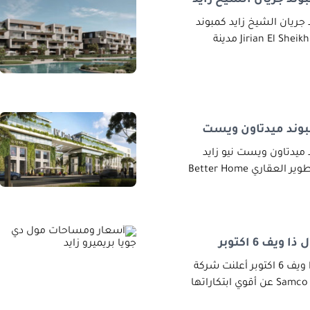
ريان الشيخ زايد كمبوند
وند ميدتاون ويست
يدتاون ويست نيو زايد
عقاري Better Home
ف 6 اكتوبر
أسعار ومساحات مول ذا ويف 6 اكتوبر أعلنت شركة
سامكو هولدنج Samco Holding عن أقوي ابتكاراتها