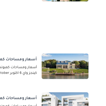
أسعار ومساحات كمبوند كي
كينجز واي 6 اكتوبر Kingsway 6 October هو ثورة في
أسعار ومساحات كمبون