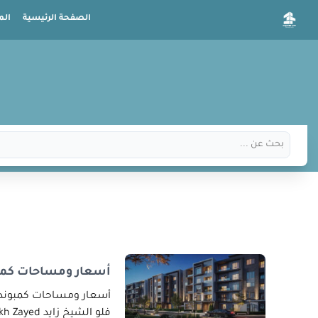
الصفحة الرئيسية
الم
أسعار ومساحات كمبو
أسعار ومساحات كمبوند ذا
فلو الشيخ زايد The Flow Sheikh Zayed هو أحدث