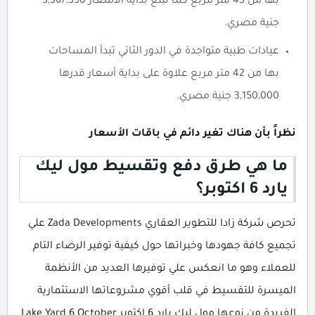
بها من 45 متر مربع كما تبلغ بداية الأسعار 3,367,350
جنية مصري.
عيادات طبية متواجدة في الدور الثاني تبدأ المساحات
بها من 42 متر مربع علاوة على بداية أسعار قدرها
3,150,000 جنية مصري.
نظراً بأن هناك تغير دائم في باقات الأسعار
ما هي طرق دفع وتقسيط مول ليك
يارد 6 اكتوبر؟
تحرص شركة زادا للتطوير العقاري Zada Developments علي
تجميع كافة جهودها وخبراتها حول كيفية توفير الرضاء التام
للعملاء وهو ما انعكس علي توفيرها العديد من الأنظمة
الميسرة للتقسيط في قلب أقوي مشروعاتها الاستثمارية
الفريدة من نوعها مول ليك يارد 6 اكتوبر Lake Yard 6 October