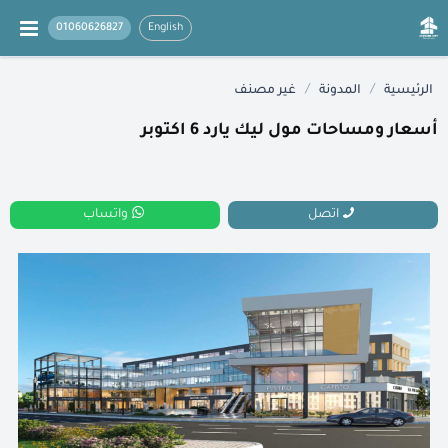
01060626827
English
/
/
الرئيسية
المدونة
غير مصنف
أسعار ومساحات مول ليك يارد 6 اكتوبر
اتصل
واتساب