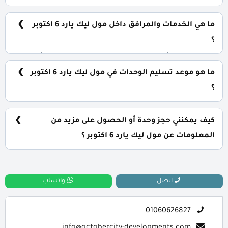
يمكنك حجز وحدتك بدفع مقدم 10% فقط، كما يتم تقسيط
الباقي على فترة تصل إلي 10 سنوات بدون أي فوائد.
ما هي الخدمات والمرافق داخل مول ليك يارد 6 اكتوبر
؟
يشمل المول أنظمة ذكية، سلالم ومصاعد بانورامية، أسرع
مولدات كهربائية وإطفاء حرائق، جراجات واسعة، وحراسات
ما هو موعد تسليم الوحدات في مول ليك يارد 6 اكتوبر
أمنية مشددة.
؟
يتم تسليم الوحدات خلال عام واحد فقط من تاريخ التعاقد.
كيف يمكنني حجز وحدة أو الحصول على مزيد من
المعلومات عن مول ليك يارد 6 اكتوبر ؟
📞 يمكنك التواصل معنا عبر الرقم: 01060626827
اتصل
واتساب
01060626827