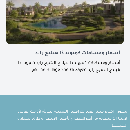
أسعار ومساحات كمبوند ذا هيلدج زايد
أسعار ومساحات كمبوند ذا هيلدج الشيخ زايد كمبوند ذا
هيلدج الشيخ زايد The Hillage Sheikh Zayed هو
مطوري اكتوبر سيتي نقدم لك افضل السكنية الحديثه لأتاحت الفرص
لاختيارات متعددة من أهم المطوري بأفضل الاسعار و طرق السداد و
التقسيط.