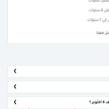
صل معنا
على محور 26 يوليو.
 ؟