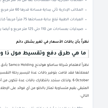
المحلات التجارية تبدأ المساحات بها من 50 متر مربع علاوة على بداية لسعر المتر من 140,000 جنية.
المكاتب الإدارية تأتي ببداية مساحة قدرها 60 متر مربع كما يبدأ سعر المتر من 52,000 جنيه.
العيادات الطبية تبلغ بداية مساحتها 75 متراً مربعاً كذلك يُقدر سعرها بحوالى 65,000 جنية.
صيدليات بمساحات من 110 حتي 125 متر مربع و أيضا يبلغ سعر المتر 335,000 جنية مصري.
نظراً بأن باقات الأسعار في تغير بشكل دائم
ما هي طرق دفع وتقسيط مول ذا ويف 6 اكتو
نظراً لاهت
6 October ،ولذلك ستجد بانتظارك باقات عدة تتكو
المتبقي بقيم متساوية تمتاز بالخلو من أي فوائد على الإطلاق
التالي: