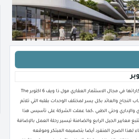
أعلنت شركة سامكو هولدنج Samco Holding عن أقوي ابتكاراتها في مجال الاستثمار العقاري مول ذا ويف 6 اكتوبر The
 اكتساب النجاح والعائد بكل يسر لمختلف الوحدات بقلبه التي تلائم
 والإداري وحتي الطبي ،كما عملت الشركة على تأسيس هذا
تتبع معايير الجيل الرابع والضامنة تيسير رحلة العمل بالإضافة
بناء لهذا الصرح المنفرد أيضا بتصميمه المبتكر وموقعه