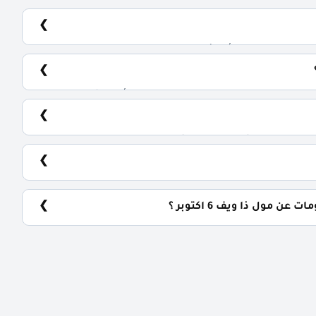
يضم المول مجموعة متنوعة من الوحدات الاستثمارية، تشمل: محلات تجارية: تبدأ من 50 متر² مكاتب إدارية: تبدأ من 60
 حسب نوع الوحدة والمساحة، كما أن الأسعار قابلة للتغيير حسب تطورات
 مولدات كهربائية وإطفاء حرائق، جراجات واسعة، وحراسات
مول ذا ويف 6 اكتوبر ؟