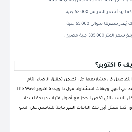
بر؟
مام شركة سامكو هولدنج Samco Holding بأدق التفاصيل في مشاريعها حتي تضمن تحقيق الرضاء التام
لعملائها فقد قامت بتوفير باقات عدة لتيسير رحلة التقسيط في أقوي وجهات استثمارها مول ذا ويف 6 اكتوبر The Wave
ن من أقل النسب التي تخص الحجز مع أطول فترات مريحة لسداد
 ،كما تتمثل أبرز تلك الباقات الغير قابلة للتنافس على النحو