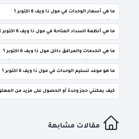
متر² عيادات طبية: تبدأ من 75 متر² صيدليات: تبدأ من 110 متر²
ما هي أسعار الوحدات في مول ذا ويف 6 اكتوبر ؟
تبدأ الأسعار من 52,000 جنية للمتر وتختلف
السوق.
ما هي أنظمة السداد المتاحة في مول ذا ويف 6 اكتوبر ؟
يمكنك حجز وحدتك بدفع مقدم 10% فقط، كما يتم تقسيط الباقي على فترة تصل إلي 7 سنوات بدون أي فوائد.
ما هي الخدمات والمرافق داخل مول ذا ويف 6 اكتوبر ؟
يشمل المول أنظمة ذكية، سلالم ومصاعد بانورامية، أسرع
أمنية مشددة.
ما هو موعد تسليم الوحدات في مول ذا ويف 6 اكتوبر ؟
يتم تسليم الوحدات خلال ثلاث سنوات من تاريخ التعاقد.
كيف يمكنني حجز وحدة أو الحصول على مزيد من المعلومات عن 
📞 يمكنك التواصل معنا عبر الرقم: 01060626827
مقالات مشابهة