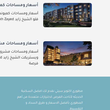
أسعار ومساحات كمبو
أسعار ومساحات كمبوند ذا
فلو الشيخ زايد The Flow Sheikh Zayed هو أحدث
أسعار ومساحات مشر
أسعار ومساحات مشروع 
فرصة
مطوري اكتوبر سيتي نقدم لك افضل السكنية
الحديثه لأتاحت الفرص لاختيارات متعددة من أهم
المطوري بأفضل الاسعار و طرق السداد و
التقسيط.