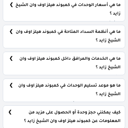
شقق سكنية: تبدأ من 130 متر² دوبلكس: تبدأ من 151 متر² Pine
ما هي أسعار الوحدات في كمبوند هيلز اوف وان الشيخ
View: تبدأ من 150 متر² تاون هاوس: تبدأ من 144 متر² فلل
مستقلة: تبدأ من 182 متر²
زايد ؟
تبدأ الأسعار من 11,200,000 جنيه وتختلف حسب نوع الوحدة
والمساحة، كما أن الأسعار قابلة للتغيير حسب تطورات
ما هي أنظمة السداد المتاحة في كمبوند هيلز اوف وان
السوق.
الشيخ زايد ؟
يمكنك حجز وحدتك بدفع مقدم 5% فقط، مع تقسيط الباقي
على 9 سنوات بدون فوائد.
ما هي الخدمات والمرافق داخل كمبوند هيلز اوف وان
الشيخ زايد ؟
يشمل الكمبوند مساحات خضراء واسعة، مسرح عالمي، نادي
اجتماعي، مناطق ترفيهية للأطفال، حمامات سباحة، ومناطق
ما هو موعد تسليم الوحدات في كمبوند هيلز اوف وان
تجارية.
الشيخ زايد ؟
يتم تسليم الوحدات خلال أربع سنوات من تاريخ التعاقد، مع
إمكانية التسليم نصف تشطيب أو تشطيب كامل حسب رغبة
كيف يمكنني حجز وحدة أو الحصول على مزيد من
العميل.
المعلومات عن كمبوند هيلز اوف وان الشيخ زايد ؟