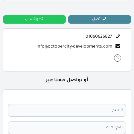
📞 يمكنك التواصل معنا عبر الرقم: 01060626827
اتصل
واتساب
01060626827
info@octobercity-developments.com
أو تواصل معنا عبر