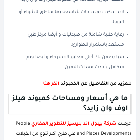
منطقة تجارية متكاملة في كمبوند هيلز اوف وان زايد.
لاند سكيب بمساحات شاسعة بها مناطق للشواء أو
اليوجا.
رعاية طبية شاملة من صيدليات و أيضا مركز طبي
مستعد باستمرار للطوارئ.
سبا يضمن لك أعلي معايير الاسترخاء و أيضا جيم
متكامل بأحدث معدات التمرن.
للمزيد من التفاصيل عن الكمبوند
انقر هنا
ما هي أسعار ومساحات كمبوند هيلز
اوف وان زايد؟
حرصت
شركة بيبول اند بليسيز للتطوير العقاري
People
and Places Developments علي طرح أكبر تنوع من الفيلات