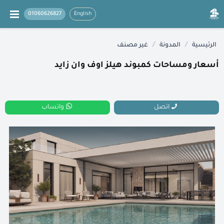
01060626827
English
/
/
الرئيسية
المدونة
غير مصنف
أسعار ومساحات كمبوند هيلز اوف وان زايد
اتصل
واتساب