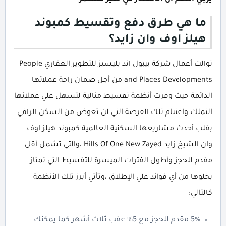
يرجي العلم أن الأسعار في تغير مستمر
ما هي طرق دفع وتقسيط كمبوند
هيلز اوف وان زايد؟
توالت أعمال شركة بيبول اند بليسيز للتطوير العقاري People
and Places Developments من أجل ضمان راحة عملائها
الدائمة حيث وفرت أنظمة تقسيط مثالية لتسهل علي عملائها
التملك واغتنام تلك الفرصة التي لن تعوض من السكن الراقي
بقلب أحدث مشاريعها السكنية العالمية كمبوند هيلز اوف
وان الشيخ زايد Hills Of One New Zayed ،والتي تشمل أقل
مقدم للحجز وأطول الفترات الميسرة للتقسيط التي تمتاز
بخلوها من أي فوائد علي الإطلاق ،وتأتي أبرز تلك الأنظمة
كالتالي:
5% مقدم للحجز مع 5% عقب ثلاث أشهر كما يمكنك