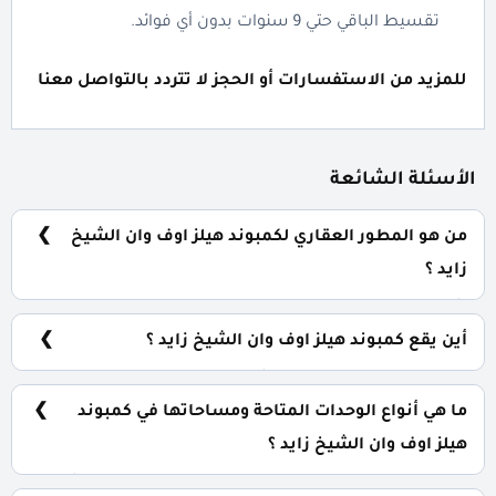
تقسيط الباقي حتي 9 سنوات بدون أي فوائد.
للمزيد من الاستفسارات أو الحجز لا تتردد بالتواصل معنا
الأسئلة الشائعة
من هو المطور العقاري لكمبوند هيلز اوف وان الشيخ
زايد ؟
شركة بيبول اند بليسيز للتطوير العقاري People and Places
Developments.
أين يقع كمبوند هيلز اوف وان الشيخ زايد ؟
يقع كمبوند هيلز اوف وان الشيخ زايد بالكيلو 47 من طريق
الإسكندرية الصحراوي أمام مطار سفنكس الدولي.
ما هي أنواع الوحدات المتاحة ومساحاتها في كمبوند
هيلز اوف وان الشيخ زايد ؟
يضم الكمبوند مجموعة متنوعة من الوحدات السكنية، تشمل: