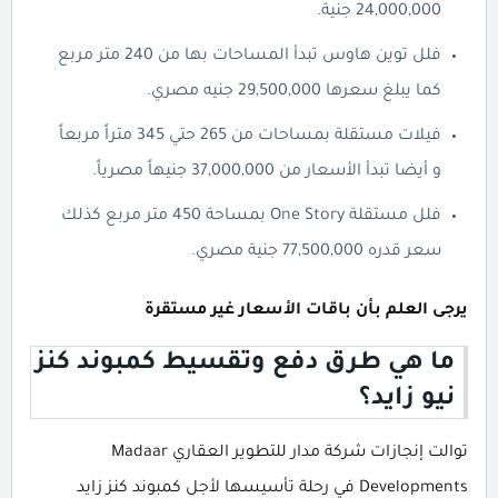
24,000,000 جنية.
فلل توين هاوس تبدأ المساحات بها من 240 متر مربع
كما يبلغ سعرها 29,500,000 جنيه مصري.
فيلات مستقلة بمساحات من 265 حتي 345 متراً مربعاً
و أيضا تبدأ الأسعار من 37,000,000 جنيهاً مصرياً.
فلل مستقلة One Story بمساحة 450 متر مربع كذلك
سعر قدره 77,500,000 جنية مصري.
يرجى العلم بأن باقات الأسعار غير مستقرة
ما هي طرق دفع وتقسيط كمبوند كنز
نيو زايد؟
توالت إنجازات شركة مدار للتطوير العقاري Madaar
Developments في رحلة تأسيسها لأجل كمبوند كنز زايد