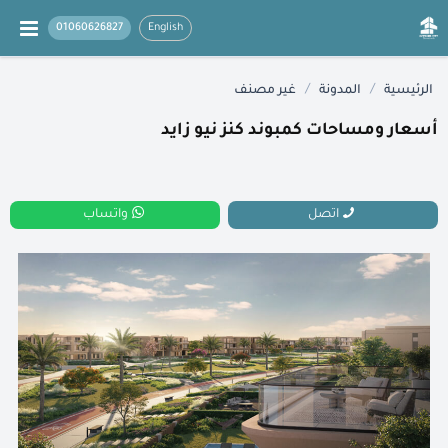
01060626827
English
/
/
الرئيسية
المدونة
غير مصنف
أسعار ومساحات كمبوند كنز نيو زايد
اتصل
واتساب