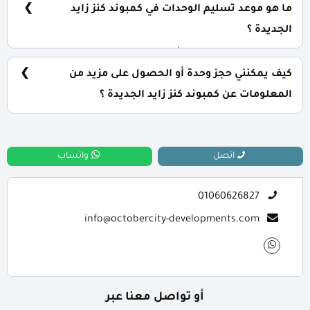
كريستال لاجون وأقوي حراسات أمنية.
ما هو موعد تسليم الوحدات في كمبوند كنز زايد
الجديدة ؟
يتم تسليم الوحدات خلال أربع سنوات من تاريخ التعاقد، مع
إمكانية التسليم نصف تشطيب أو تشطيب كامل حسب رغبة
كيف يمكنني حجز وحدة أو الحصول على مزيد من
العميل.
المعلومات عن كمبوند كنز زايد الجديدة ؟
📞 يمكنك التواصل معنا عبر الرقم: 01060626827
اتصل
واتساب
01060626827
info@octobercity-developments.com
أو تواصل معنا عبر