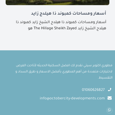
أسعار ومساحات كمبوند ذا هيلدج زايد
أسعار ومساحات كمبوند ذا هيلدج الشيخ زايد كمبوند ذا
هيلدج الشيخ زايد The Hillage Sheikh Zayed هو
مطوري اكتوبر سيتي نقدم لك افضل السكنية الحديثه لأتاحت الفرص
لاختيارات متعددة من أهم المطوري بأفضل الاسعار و طرق السداد و
التقسيط.
01060626827
info@octobercity-developments.com