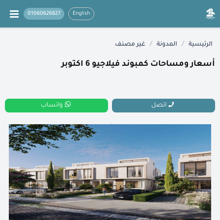
01060626827
English
/
/
الرئيسية
المدونة
غير مصنف
أسعار ومساحات كمبوند فيلاجيو 6 اكتوبر
اتصل
واتساب