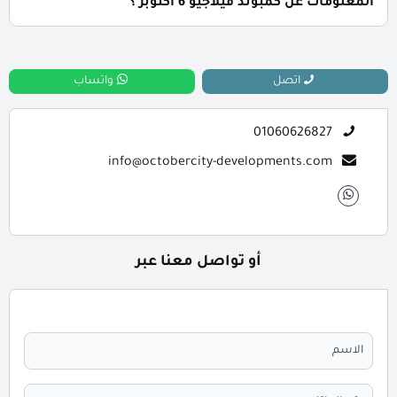
المعلومات عن كمبوند فيلاجيو 6 اكتوبر ؟
📞 يمكنك التواصل معنا عبر الرقم: 01060626827
اتصل
واتساب
01060626827
info@octobercity-developments.com
أو تواصل معنا عبر