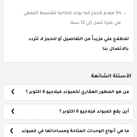
5% مقدم للحجز كما يوجد إمكانية لتقسيط المتبقي
علي فترة تصل إلي 12 سنة.
للاطلاع علي مزيداً من التفاصيل أو للحجز لا تتردد
بالاتصال بنا
الأسئلة الشائعة
من هو المطور العقاري لكمبوند فيلاجيو 6 اكتوبر ؟
شركة مدن للتطوير العقاري Modon Developments.
أين يقع كمبوند فيلاجيو 6 اكتوبر ؟
يقع كمبوند فيلاجيو في قلب مدينة السادس من أكتوبر أمام
تاوني هايد بارك بمساحة دقيقتين من نادي الجزيرة.
ما هي أنواع الوحدات المتاحة ومساحاتها في كمبوند