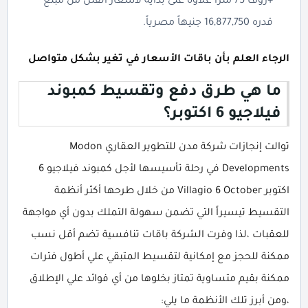
+روف 75 متراً علاوة على بداية لأسعار الفلل من مبلغ
قدره 16,877,750 جنيهاً مصرياً.
الرجاء العلم بأن باقات الأسعار في تغير بشكل متواصل
ما هي طرق دفع وتقسيط كمبوند
فيلاجيو 6 اكتوبر؟
توالت إنجازات شركة مدن للتطوير العقاري Modon
Developments في رحلة تأسيسها لأجل كمبوند فيلاجيو 6
اكتوبر Villagio 6 October من خلال طرحها أكثر أنظمة
التقسيط تيسيراً التي تضمن سهولة التملك بدون أي مواجهة
للعقبات ،لذا وفرت الشركة باقات تنافسية تضم أقل نسب
ممكنة للحجز مع إمكانية لتقسيط المتبقي علي أطول فترات
ممكنة بقيم متساوية تمتاز بخلوها من أي فوائد علي الإطلاق
،ومن أبرز تلك الأنظمة ما يلي: