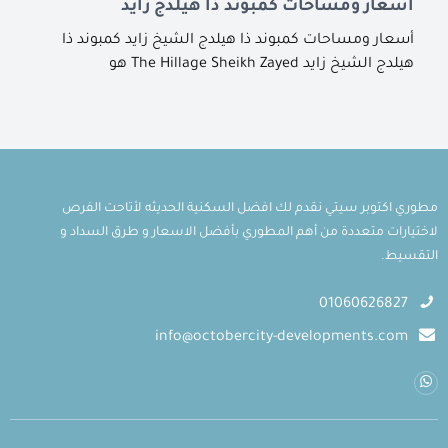
أسعار ومساحات كمبوند ذا هيلدج زايد
أسعار ومساحات كمبوند ذا هيلدج الشيخ زايد كمبوند ذا
هيلدج الشيخ زايد The Hillage Sheikh Zayed هو
مطوري اكتوبر سيتي نقدم لك افضل السكنية الحديثه لأتاحت الفرص
لاختيارات متعددة من أهم المطوري بأفضل الاسعار و طرق السداد و
التقسيط.
01060626827
info@octobercity-developments.com