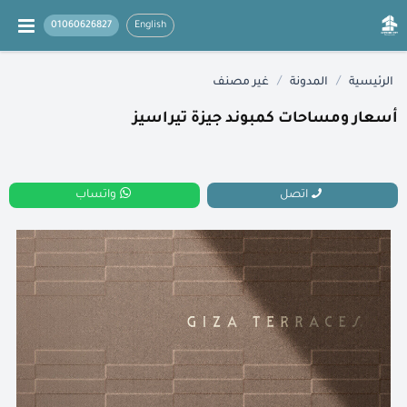
01060626827
English
/
/
الرئيسية
المدونة
غير مصنف
أسعار ومساحات كمبوند جيزة تيراسيز
اتصل
واتساب