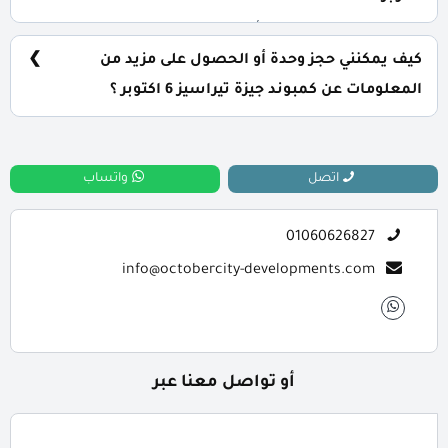
يتم تسليم الوحدات خلال أربع سنوات من تاريخ التعاقد، مع
إمكانية التسليم نصف تشطيب أو تشطيب كامل حسب رغبة
كيف يمكنني حجز وحدة أو الحصول على مزيد من
العميل.
المعلومات عن كمبوند جيزة تيراسيز 6 اكتوبر ؟
📞 يمكنك التواصل معنا عبر الرقم: 01060626827
اتصل
واتساب
01060626827
info@octobercity-developments.com
أو تواصل معنا عبر