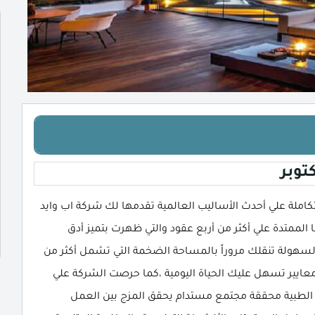
 Jazebeya 6 October وجهة سكن متكاملة علي أحدث الأساليب العالمية تقدمها لك شركة اب وايد
Upwyde Deve كحصيلة لخبراتها الممتدة علي أكثر من أربع عقود والتي ظهرت بتميز أدق
 لسهولة تنقلك مروراً بالمساحة الضخمة التي تشمل أكثر من
عايير تسهل عليك الحياة اليومية ،كما حرصت الشركة علي
ضا الطبية محققة مجتمع مستدام يحقق المزج بين العمل