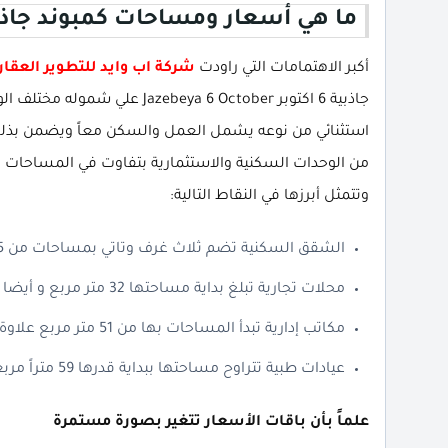
ما هي أسعار ومساحات كمبوند جاذبية 6 اكت
أكبر الاهتمامات التي راودت
شركة اب وايد للتطوير العقا
جاذبية 6 اكتوبر beya 6 October
استثنائي من نوعه يشمل العمل والسكن معاً ويضمن بذلك 
من الوحدات السكنية والاستثمارية بتفاوت في المساحات وب
وتتمثل أبرزها في النقاط التالية:
الشقق السكنية تضم ثلاث غرف وتاتي بمساحات من 175 متر مربع كذلك تبلغ بداية السعار 12,626,250 جنية.
محلات تجارية تبلغ بداية مساحتها 32 متر مربع و أيضا تبدأ الأسعار من 6,500,000 جنيه مصري.
مكاتب إدارية تبدأ المساحات بها من 51 متر مربع علاوة على بداية أسعار من 5,800,000 جنيهاً مصرياً.
عيادات طبية تتراوح مساحتها ببداية قدرها 59 متراً مربعاً كذلك تبدأ الأسعار من 6,600,000 جنية مصري.
علماً بأن باقات الأسعار تتغير بصورة مستمرة