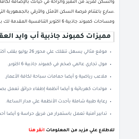
والسكن لمزيد من التميز والراحة في حياتك بالإضافة لكافة
،سارع باغتنام فرصة السكن الأمثل والأرقي بالجمهورية ال
ومساحات كمبوند جاذبية 6 اكتوبر التنافسية المقدمة لك بأطول فترات تقسيط وأكثرها تيسيراً لخلوها من أي فوائد.
مميزات كمبوند جاذبية أب وايد العقا
موقع مثالي يسهل تنقلك علي محور 26 يوليو بقلب أكتوبر.
مول تجاري عالمي ضخم في كمبوند جاذبية 6 اكتوبر.
ملاعب رياضية و أيضا حمامات سباحة لكافة الأعمار.
مولدات كهربائية و أيضا أنظمة إطفاء حرائق تعمل بصو
رعاية طبية شاملة بأحدث الأنظمة علي مدار الساعة.
تدابير أمنية تعمل باستمرار من فريق حراسة و أيضا أحد
للاطلاع علي مزيد من المعلومات
انقر هنا