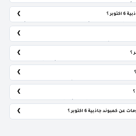
محور 26 يوليو.
وبر ؟
يضم الكمبوند مجموعة متنوعة من الوحدات السكنية، تشمل: الشقق السكنية: تبدأ من 71 متر² المحلات التجارية: تبدأ من
ادي اجتماعي، مناطق ترفيهية للأطفال، حمامات سباحة،
ن تاريخ التعاقد، مع إمكانية التسليم نصف تشطيب أو تشطيب كامل حسب رغبة
كمبوند جاذبية 6 اكتوبر ؟