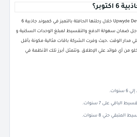
كتوبر؟
توالت إنجازات شركة اب وايد للتطوير العقاري Upwyde Developments خلال رحلتها الحافلة بالتميز في كمبوند جاذبية 6
باقات ميسرة من أجل ضمان سهولة الدفع والتقسيط لمبلغ الوحدات السكنية و
لي مدار الوقت ،حيث وفرت الشركة باقات مثالية مكونة بأقل
لو من أي فوائد علي الإطلاق ،وتتمثل أبرز تلك الأنظمة في