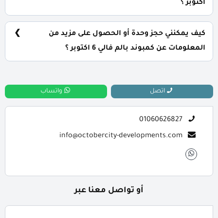
اكتوبر ؟
يتم تسليم الوحدات بصورة فورية من تاريخ التعاقد، مع
إمكانية التسليم نصف تشطيب أو تشطيب كامل حسب رغبة
كيف يمكنني حجز وحدة أو الحصول على مزيد من
العميل.
المعلومات عن كمبوند بالم فالي 6 اكتوبر ؟
📞 يمكنك التواصل معنا عبر الرقم: 01060626827
اتصل
واتساب
01060626827
info@octobercity-developments.com
أو تواصل معنا عبر